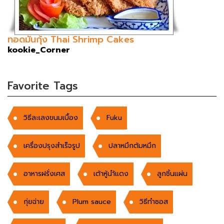
ทอดมันกุ้ง Thai Shrimp Cakes
kookie_Corner
Favorite Tags
วิธีละเลงขนมเบื้อง
Fuku
เครื่องปรุงสำเร็จรูป
ปลาหมึกต้มหมึก
อาหารฝรั่งเศส
เต้าหู้นำ้แดง
ลูกชิ้นแผ่น
กุ่ยฉ่าย
Plum sauce
วิธีทำซอส