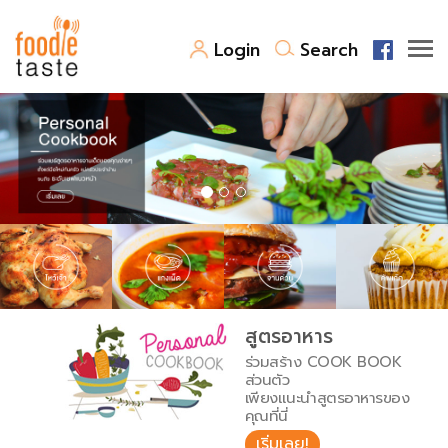
Login
Search
สูตรอาหาร
สูตรอาหารล่าสุด
พาไปชิม
Top Foodie
สารพันก้นครัว
เคล็ดลับน่ารู้
FoodPedia
เปรียบเทียบหน่วยการตวง
สูตรอาหาร
สร้าง Cookbook
ร่วมสร้าง COOK BOOK
เปรียบเทียบอุณหภูมิ
ส่วนตัว
เพียงแนะนำสูตรอาหารของ
เปรียบเทียบน้ำหนักวัตถุดิบ
คุณที่นี่
เริ่มเลย!