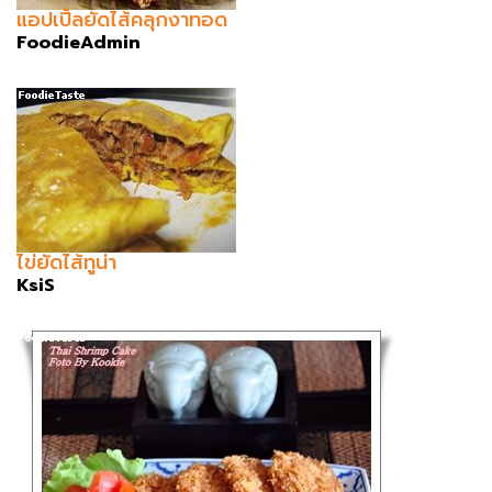
แอปเปิ้ลยัดไส้คลุกงาทอด
FoodieAdmin
ไข่ยัดไส้ทูน่า
KsiS