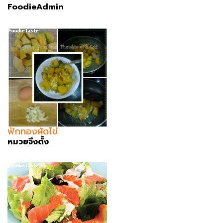
FoodieAdmin
ฟักทองผัดไข่
หมวยจึงตั้ง