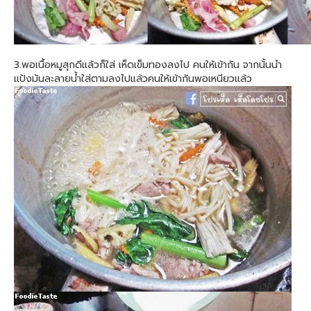
3.พอเนื้อหมูสุกดีแล้วก็ใส่ เห็ดเข็มทองลงไป คนให้เข้ากัน จากนั้นนำ
แป้งมันละลายน้ำใส่ตามลงไปแล้วคนให้เข้ากันพอเหนียวแล้ว