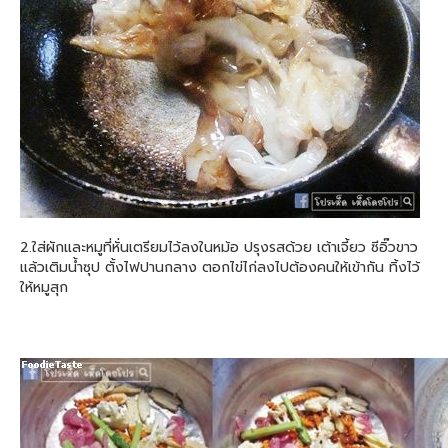
2.ใส่ผักและหมูที่หั่นเตรียมไว้ลงในหม้อ ปรุงรสด้วย เต้าเจี้ยว ซีอิ๊วขาว
แล้วเติมน้ำซุป ตั้งไฟปานกลาง ตอกไข่ไก่ลงไปต้องคนให้เข้ากัน ทิ้งไว้
ให้หมูสุก