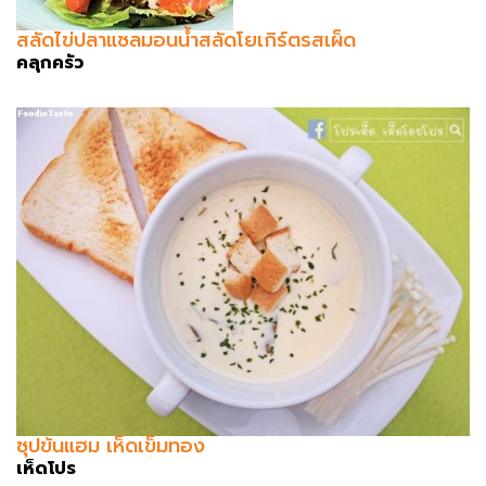
สลัดไข่ปลาแซลมอนน้ำสลัดโยเกิร์ตรสเผ็ด
คลุกครัว
ซุปข้นแฮม เห็ดเข็มทอง
เห็ดโปร