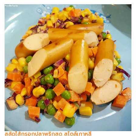
สลัดไส้กรอกปลาพริกสด สไตล์เกาหลี