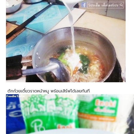
ตักก๋วยเตี๋ยวราดหน้าหมู พร้อมเสิร์ฟได้เลยทันที