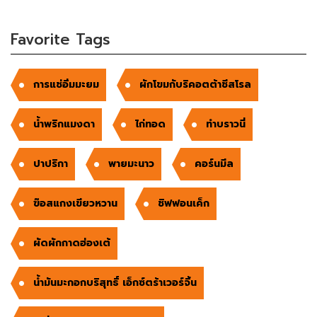
Favorite Tags
การแช่อิ่มมะยม
ผักโขมกับริคอตต้าชีสโรล
น้ำพริกแมงดา
ไก่ทอด
ทำบราวนี่
ปาปริกา
พายมะนาว
คอร์นมีล
ฃ๊อสแกงเขียวหวาน
ชิฟฟอนเค็ก
ผัดผักกาดฮ่องเต้
น้ำมันมะกอกบริสุทธิ์ เอ็กซ์ตร้าเวอร์จิ้น