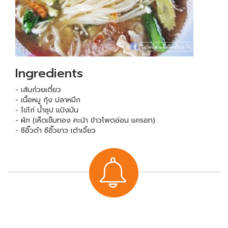
Ingredients
- เส้นก๋วยเตี๋ยว
- เนื้อหมู กุ้ง ปลาหมึก
- ไข่ไก่ น้ำซุป แป้งมัน
- ผัก (เห็ดเข็มทอง คะน้า ข้าวโพดอ่อน แครอท)
- ซีอิ๊วดำ ซีอิ๊วขาว เต้าเจี้ยว