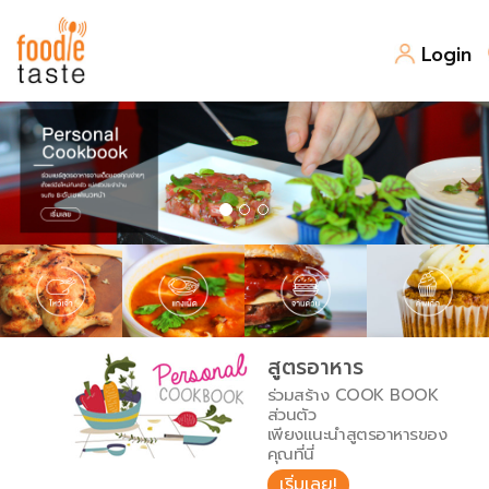
Login
สูตรอาหาร
สูตรอาหารล่าสุด
พาไปชิม
Top Foodie
สารพันก้นครัว
เคล็ดลับน่ารู้
FoodPedia
เปรียบเทียบหน่วยการตวง
สูตรอาหาร
สร้าง Cookbook
ร่วมสร้าง COOK BOOK
เปรียบเทียบอุณหภูมิ
ส่วนตัว
เพียงแนะนำสูตรอาหารของ
เปรียบเทียบน้ำหนักวัตถุดิบ
คุณที่นี่
เริ่มเลย!