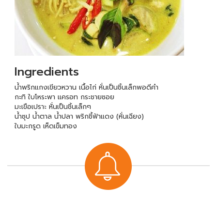
Ingredients
น้ำพริกแกงเขียวหวาน เนื้อไก่ หั่นเป็นชิ้นเล็กพอดีคำ
กะทิ ใบโหระพา แครอท กระชายซอย
มะเขือเปราะ หั่นเป็นชิ้นเล็กๆ
น้ำซุป น้ำตาล น้ำปลา พริกชี้ฟ้าแดง (หั่นเฉียง)
ใบมะกรูด เห็ดเข็มทอง