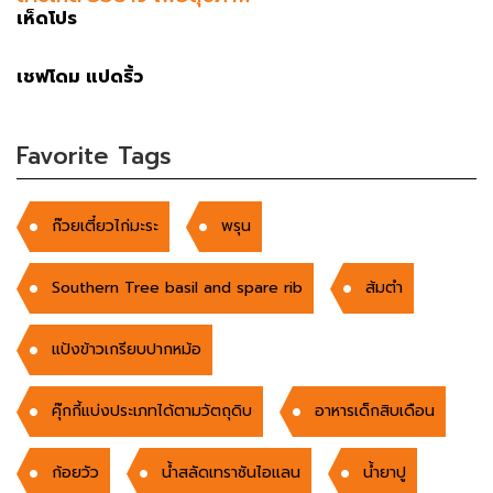
เห็ดโปร
เชฟโดม แปดริ้ว
Favorite Tags
ก๊วยเตี๋ยวไก่มะระ
พรุน
Southern Tree basil and spare rib
ส้มตำ
แป้งข้าวเกรียบปากหม้อ
คุ๊กกี้แบ่งประเภทได้ตามวัตถุดิบ
อาหารเด็กสิบเดือน
ก้อยวัว
น้ำสลัดเทราซันไอแลน
น้ำยาปู