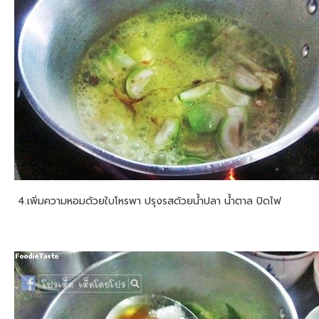
4.เพิ่มความหอมด้วยใบโหรพา ปรุงรสด้วยน้ำปลา น้ำตาล ปิดไฟ