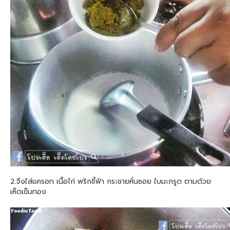
2.จึงใส่แครอท เนื้อไก่ พริกชี้ฟ้า กระชายหั่นซอย ใบมะกรูด ตามด้วย
เห็ดเข็มทอง