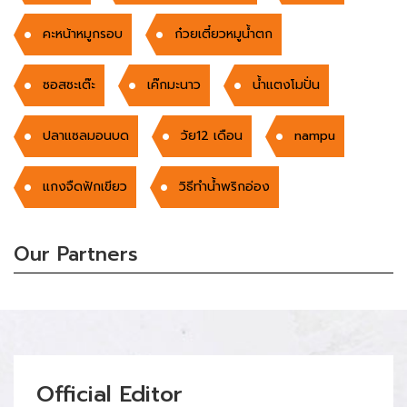
คะหน้าหมูกรอบ
ก๋วยเตี๋ยวหมูนํ้าตก
ซอสซะเต๊ะ
เค๊กมะนาว
น้ำแตงโมปั่น
ปลาแซลมอนบด
วัย12 เดือน
nampu
แกงจืดฟักเขียว
วิธีทำน้ำพริกอ่อง
Our Partners
Official Editor