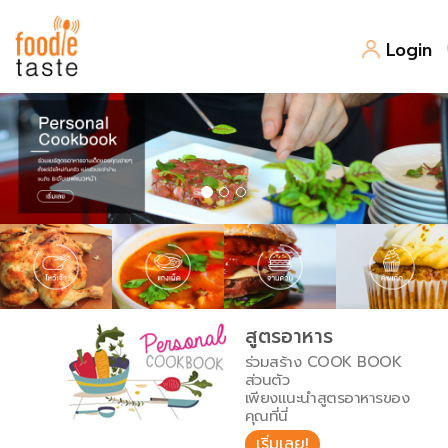
Login
สูตรอาหาร
สูตรอาหารล่าสุด
พาไปชิม
Top Foodie
สารพันก้นครัว
เคล็ดลับน่ารู้
FoodPedia
เปรียบเทียบหน่วยการตวง
สูตรอาหาร
สร้าง Cookbook
ร่วมสร้าง COOK BOOK
เปรียบเทียบอุณหภูมิ
ส่วนตัว
เพียงแนะนำสูตรอาหารของ
เปรียบเทียบน้ำหนักวัตถุดิบ
คุณที่นี่
เริ่มเลย!