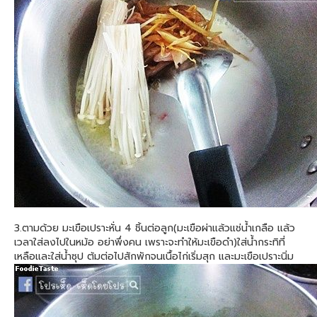
3.ตามด้วย มะเขือเปราะหั่น 4 ชิ้นต่อลูก(มะเขือผ่าแล้วแช่น้ำเกลือ แล้ว
เวลาใส่ลงไปในหม้อ อย่าพึ่งคน เพราะจะทำให้มะเขือดำ)ใส่น้ำกระทิที่
เหลือและใส่น้ำซุป ต้มต่อไปสักพักจนเนื้อไก่เริ่มสุก และมะเขือเปราะนิ่ม