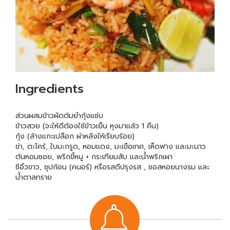
Ingredients
ส่วนผสมข้าวผัดต้มยํากุ้งแซ่บ
ข้าวสวย (จะให้ดีต้องใช้ข้าวเย็น หุงมาแล้ว 1 คืน)
กุ้ง (ล้างแกะเปลือก ผ่าหลังให้เรียบร้อย)
ข่า, ตะไคร้, ใบมะกรูด, หอมแดง, มะเขือเทศ, เห็ดฟาง และมะนาว
ต้นหอมซอย, พริกขี้หนู + กระเทียมสับ และน้ำพริกเผา
ซีอิ้วขาว, ซุปก้อน (คนอร์) หรือรสดีปรุงรส , ซอสหอยนางรม และ
น้ำตาลทราย