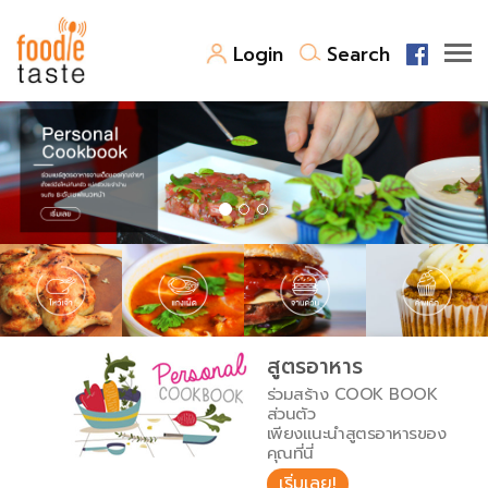
Login
Search
สูตรอาหาร
สูตรอาหารล่าสุด
พาไปชิม
Top Foodie
สารพันก้นครัว
เคล็ดลับน่ารู้
FoodPedia
เปรียบเทียบหน่วยการตวง
สูตรอาหาร
สร้าง Cookbook
ร่วมสร้าง COOK BOOK
เปรียบเทียบอุณหภูมิ
ส่วนตัว
เพียงแนะนำสูตรอาหารของ
เปรียบเทียบน้ำหนักวัตถุดิบ
คุณที่นี่
เริ่มเลย!