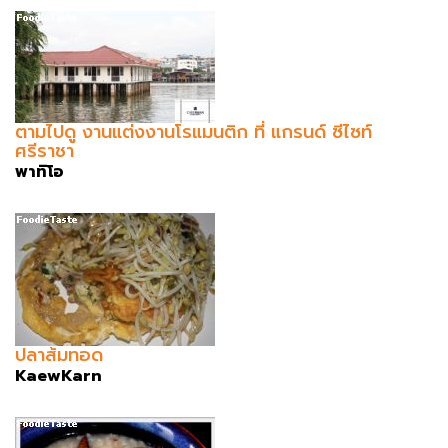
ตามไปดู งานแต่งงานโรแมนติก ที่ แกรนด์ ซีไซท์
ศรีราชา
พาทิโอ
ปลาส้มทอด
KaewKarn