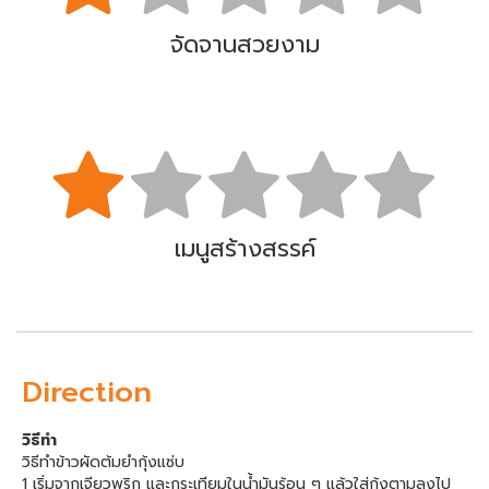
จัดจานสวยงาม
เมนูสร้างสรรค์
Direction
วิธีทำ
วิธีทำข้าวผัดต้มยํากุ้งแซ่บ
1 เริ่มจากเจียวพริก และกระเทียมในน้ำมันร้อน ๆ แล้วใส่กุ้งตามลงไป