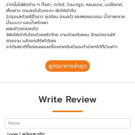
จากนั้นใส่ผักต่าง ๆ ทั้งข่า, ตะไคร้, ใบมะกรูด, หอมแดง, มะเขือเทศ,
เห็ดฟาง ตามลงไปในกระทะ ผัดให้เข้ากัน
2ปรุงรสด้วยซีอิ้วขาว ซุปก้อน (คนอร์) ซอสหอยนางรม น้ำตาลทราย
น้ำมะนาว และน้ำพริกเผา
ผสมข้าวสวยลงไป
3ผัดให้เข้ากันโรยด้วยพริกไทย ตามด้วยต้นหอม จัดแต่งจานให้
สวยงาม แล้วยกเสิร์ฟได้เลย
จะได้รสชาติที่อร่อมหอมเครื่องเทศต้มยำและทำง่ายๆได้ที่บ้านค่าา
สูตรอาหารล่าสุด
Write Review
Name
Login
|
สมัครสมาชิก