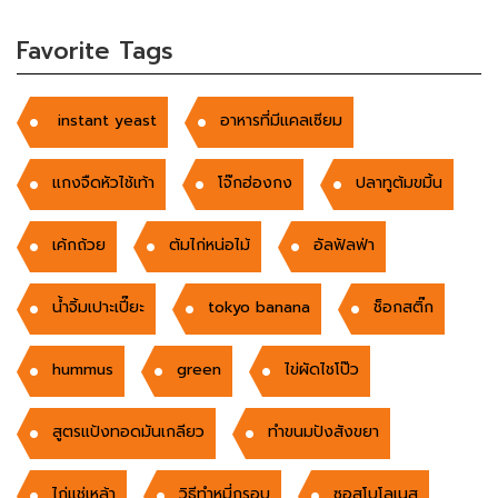
Favorite Tags
instant yeast
อาหารที่มีแคลเซียม
แกงจืดหัวไช้เท้า
โจ๊กฮ่องกง
ปลาทูต้มขมิ้น
เค้กถ้วย
ต้มไก่หน่อไม้
อัลฟัลฟ่า
น้ำจิ้มเปาะเปี๊ยะ
tokyo banana
ช็อกสติ๊ก
hummus
green
ไข่ผัดไชโป๊ว
สูตรแป้งทอดมันเกลียว
ทำขนมปังสังขยา
ไก่แช่เหล้า
วิธีทำหมี่กรอบ
ซอสโบโลเนส