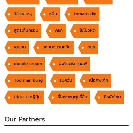
วิธีทำขาหมู
หมึก
tomato dip
สูตรเค็มกรอบ
ครก
ไชโป้วผัด
เลมอน
แซลมอนรมควัน
bun
double cream
บีฟสโตรกานอฟ
Tod man kung
รมควัน
เนื้อคัพเค้ก
ไก่อบแบบญี่ปุ่น
ซี่โครงหมูตุ๋นซี่อิ้ว
คีชผักโขม
Our Partners