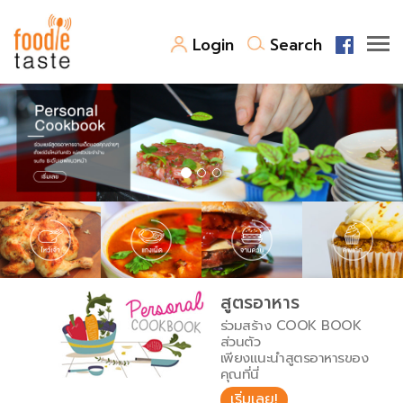
Login
Search
สูตรอาหาร
สูตรอาหารล่าสุด
พาไปชิม
Top Foodie
สารพันก้นครัว
เคล็ดลับน่ารู้
FoodPedia
เปรียบเทียบหน่วยการตวง
สูตรอาหาร
สร้าง Cookbook
ร่วมสร้าง COOK BOOK
เปรียบเทียบอุณหภูมิ
ส่วนตัว
เพียงแนะนำสูตรอาหารของ
เปรียบเทียบน้ำหนักวัตถุดิบ
คุณที่นี่
เริ่มเลย!