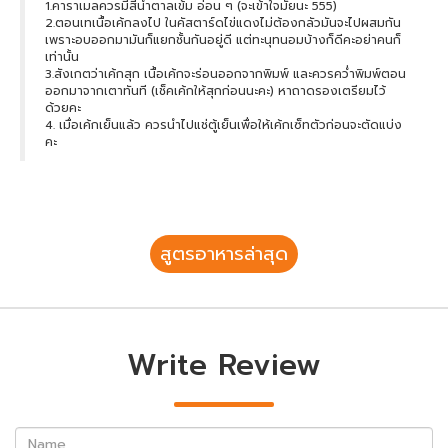
1.คาราเมลควรมีสีน้ำตาลเข้ม อ่อน ๆ (จะเข้าใจมั้ยนะ 555)
2.ตอนเทเนื้อเค้กลงไป ในคัสตาร์ดไข่แดงไม่ต้องกลัวมันจะไปผสมกัน
เพราะอบออกมามันก็แยกชั้นกันอยู่ดี แต่ทะนุทนอมบ้างก็ดีคะอย่าคนก็
เท่านั้น
3.สังเกตว่าเค้กสุก เนื้อเค้กจะร่อนออกจากพิมพ์ และควรคว่ำพิมพ์ตอน
ออกมาจากเตาทันที (เช็คเค้กให้สุกก่อนนะคะ) หาถาดรองเตรียมไว้
ด้วยคะ
4. เมื่อเค้กเย็นแล้ว ควรนำไปแช่ตู้เย็นเพื่อให้เค้กเซ็ทตัวก่อนจะตัดแบ่ง
คะ
สูตรอาหารล่าสุด
Write Review
Name