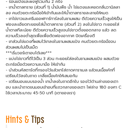
- ร่อนแป้งและผงฟูรวมกัน 2 ครั้ง
- เทน้ำตาลทราย (ส่วนที่ 1) น้ำมันพืช น้ำ ไข่แดงและหยดกลิ่นวานิลลา
ลง คนด้วยตะกร้อมือให้เข้ากันและให้น้ำตาลทรายละลายให้หมด
- เทไข่ขาวและครีมออฟทาร์ทาร์ลงในชามผสม ตีด้วยความเร็วสูงให้เป็น
ฟองละเอียดทะยอยใส่น้ำตาลทราย (ส่วนที่ 2) ลงในไข่ขาว ทะยอยใส่
น้ำตาลทีละน้อย ตีด้วยความเร็วสูงจนไข่ขาวตั้งยอดกลาง แล้ว ลด
ความเร็วลงต่ำสุดเพื่อเพื่อตัดฟองอากาศ ปิดเครื่องตี
- เทส่วนไข่แดงที่ผสมไว้เทลงในชามผสมแป้ง คนด้วยตะกร้อมือจน
ส่วนผสมไม่เป็นเม็ด
***เริ่มวอร์เตาอบได้เลย***
- แบ่งไข่ขาวที่ตีไว้เป็น 3 ส่วน ทะยอยใส่ลงในชามผสมแป้ง ผสมด้วย
ตะกร้อมือด้วยความเบามือ ให้เข้ากัน
- นำส่วนคัสตาร์ดที่กรองไว้แล้วเทใส่ถาดคาราเมล แล้วเนเนื้อเค้กที่
เตรียมไว้ลงในถาด เกลี่ยเนื้อเค้กให้เสมอกัน
- เตรียมอบแบบรองน้ำ เทน้ำลงในถาดอีกใบ รองไว้ด้านล่างของเตา
อบ และนำถาดขนมอบเข้าอบที่แถวกลางของเตา ไฟล่าง 180 องศา C
ใช้เวลาประมาณ 45-50 นาที (เตาของเรา)