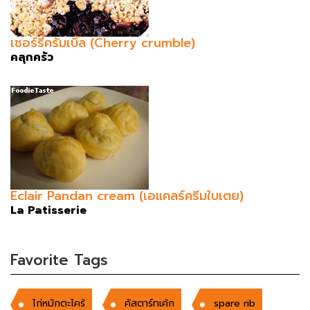
เชอร์รี่ครัมเบิ้ล (Cherry crumble)
คลุกครัว
Eclair Pandan cream (เอแคลร์ครีมใบเตย)
La Patisserie
Favorite Tags
ไก่หมักตะไคร้
คัสตาร์ทเค้ก
spare rib