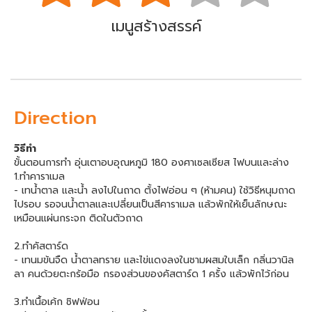
เมนูสร้างสรรค์
Direction
วิธีทำ
ขั้นตอนการทำ อุ่นเตาอบอุณหภูมิ 180 องศาเซลเซียส ไฟบนและล่าง
1.ทำคาราเมล
- เทน้ำตาล และน้ำ ลงไปในถาด ตั้งไฟอ่อน ๆ (ห้ามคน) ใช้วิธีหนุมถาด
ไปรอบ รอจนน้ำตาลและเปลี่ยนเป็นสีคาราเมล แล้วพักให้เย็นลักษณะ
เหมือนแผ่นกระจก ติดในตัวถาด
2.ทำคัสตาร์ด
- เทนมข้นจืด น้ำตาลทราย และไข่แดงลงในชามผสมใบเล็ก กลิ่นวานิล
ลา คนด้วยตะกร้อมือ กรองส่วนของคัสตาร์ด 1 ครั้ง แล้วพักไว้ก่อน
3.ทำเนื้อเค้ก ชิฟฟ่อน