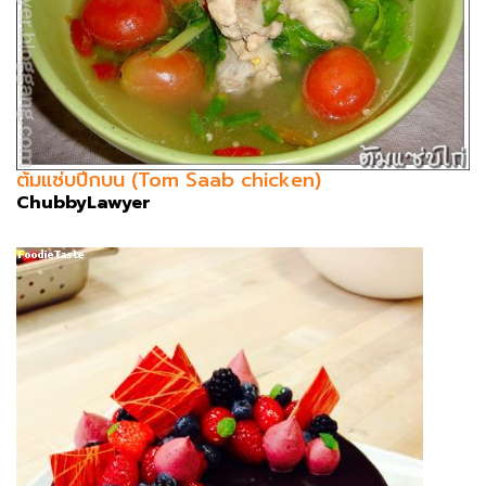
ต้มแซ่บปีกบน (Tom Saab chicken)
ChubbyLawyer