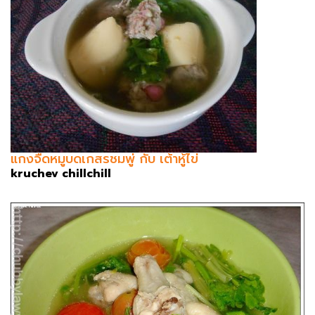
แกงจืดหมูบดเกสรชมพู่ กับ เต้าหู้ไข่
kruchev chillchill