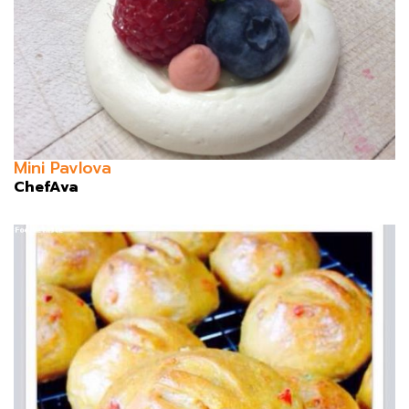
Mini Pavlova
ChefAva