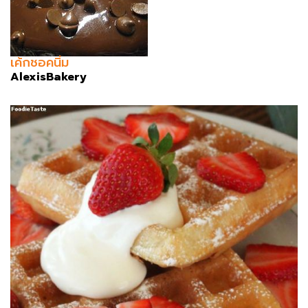
เค้กชอคนิ่ม
AlexisBakery