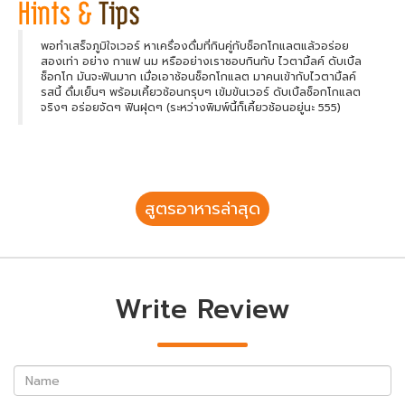
พอทำเสร็จภูมิใจเวอร์ หาเครื่องดื่มที่กินคู่กับช็อกโกแลตแล้วอร่อย
สองเท่า อย่าง กาแฟ นม หรืออย่างเราชอบกินกับ ไวตามิ้ลค์ ดับเบิ้ล
ช็อกโก มันจะฟินมาก เมื่อเอาช้อนช็อกโกแลต มาคนเข้ากับไวตามิ้ลค์
รสนี้ ดื่มเย็นๆ พร้อมเคี้ยวช้อนกรุบๆ เข้มข้นเวอร์ ดับเบิ้ลช็อกโกแลต
จริงๆ อร่อยจัดๆ ฟินฝุดๆ (ระหว่างพิมพ์นี้ก็เคี้ยวช้อนอยู่นะ 555)
สูตรอาหารล่าสุด
Write Review
Name