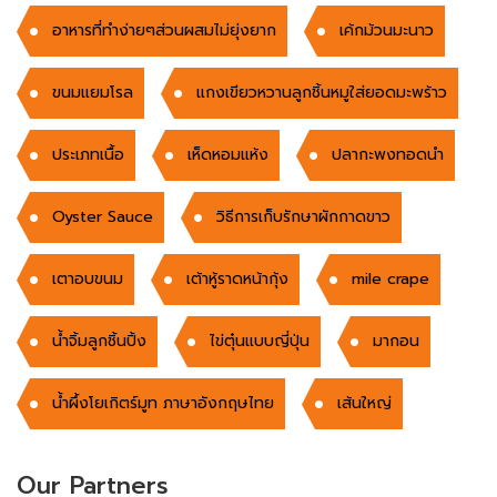
อาหารที่ทำง่ายๆส่วนผสมไม่ยุ่งยาก
เค้กม้วนมะนาว
ขนมแยมโรล
แกงเขียวหวานลูกชิ้นหมูใส่ยอดมะพร้าว
ประเภทเนื้อ
เห็ดหอมแห้ง
ปลากะพงทอดนำ
Oyster Sauce
วิธีการเก็บรักษาผักกาดขาว
เตาอบขนม
เต้าหู้ราดหน้ากุ้ง
mile crape
น้ำจิ้มลูกชิ้นปิ้ง
ไข่ตุ๋นแบบญี่ปุ่น
มากอน
น้ำผึ้งโยเกิตร์มูท ภาษาอังกฤษไทย
เส้นใหญ่
Our Partners