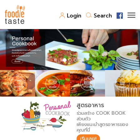
Login
Search
สูตรอาหาร
สูตรอาหารล่าสุด
พาไปชิม
Top Foodie
สารพันก้นครัว
เคล็ดลับน่ารู้
FoodPedia
เปรียบเทียบหน่วยการตวง
สูตรอาหาร
สร้าง Cookbook
ร่วมสร้าง COOK BOOK
เปรียบเทียบอุณหภูมิ
ส่วนตัว
เพียงแนะนำสูตรอาหารของ
เปรียบเทียบน้ำหนักวัตถุดิบ
คุณที่นี่
เริ่มเลย!