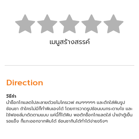
เมนูสร้างสรรค์
Direction
วิธีทำ
นำช็อกโกแลตไปละลายด้วยไมโครเวฟ คนๆๆๆๆๆ และตักใส่พิมรูป
ช้อนชา ถ้าใครไม่มีก็ทำพิมเองได้ โดยการวาดรูปช้อนบนกระดาษไข และ
ใช้ฟอยล์มาดัดตามแบบ แค่นี้ก็ได้พิม พอตักช็อกโกแลตใส่ นำเข้าตู้เย็น
รอแข็ง ก็แกะออกจากพิมได้ ช้อนชากินได้ทำได้ง่ายจริงๆ