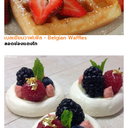
เบลเยี่ยมวาฟเฟิล - Belgian Waffles
ลอดช่องแตงไท