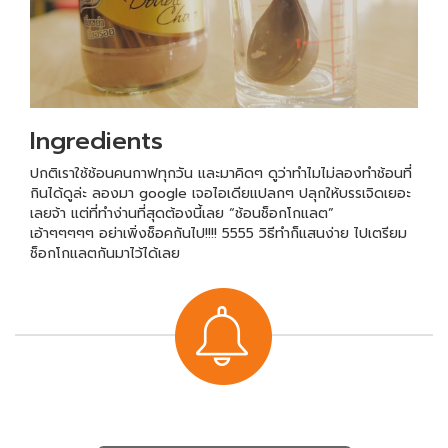
Ingredients
ปกติเราใช้ช้อนคนกาฟทุกวัน และมาคิดๆ ดูว่าทำไมไม่ลองทำช้อนที่
กินได้ดูล่ะ ลองมา google เจอไอเดียแปลกๆ ปลุกให้บรรเจิดเยอะ
เลยจ้า แต่ที่ทำง่านที่สุดต้องนี้เลย “ช้อนช็อกโกแลต”
เอ้าๆๆๆๆๆ อย่าเพิ่งช็อคกันไป!!!! 5555 วิธีทำก็แสนง่าย ไปเตรียม
ช็อกโกแลตกันมาไว้ได้เลย