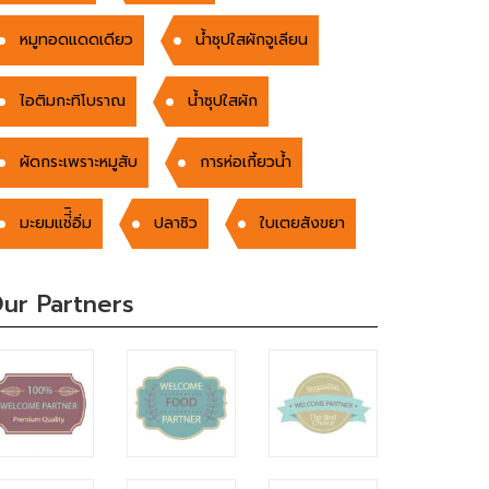
หมูทอดแดดเดียว
น้ำซุปใสผักจูเลียน
ไอติมกะทิโบราณ
น้ำซุปใสผัก
ผัดกระเพราะหมูสับ
การห่อเกี้ยวน้ำ
มะยมแช่ิ่ิอิ่ม
ปลาซิว
ใบเตยสังขยา
ur Partners