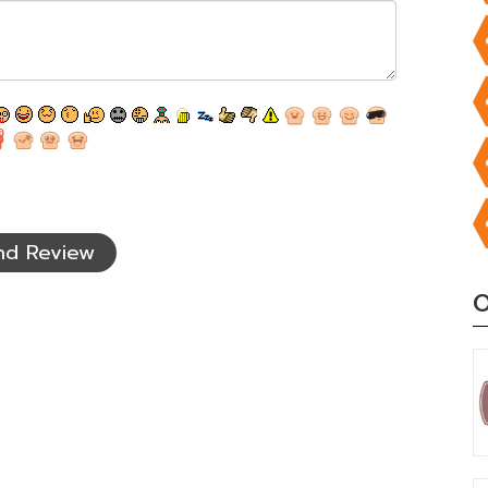
nd Review
O