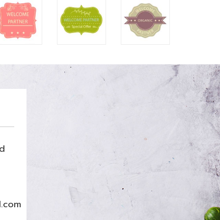
nd
l.com