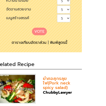
ความน่าอร่อย
จัดจานสวยงาม
เมนูสร้างสรรค์
VOTE
ตารางเทียบอัตราส่วน
|
พิมพ์สูตรนี้
elated Recipe
ยำศอสุกรลุย
ไฟ(Pork neck
spicy salad)
ChubbyLawyer