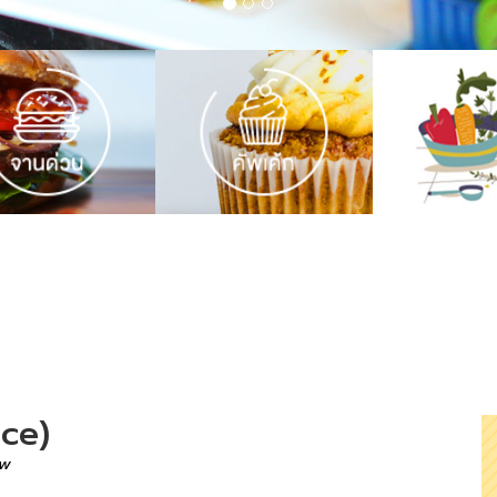
ce)
ew