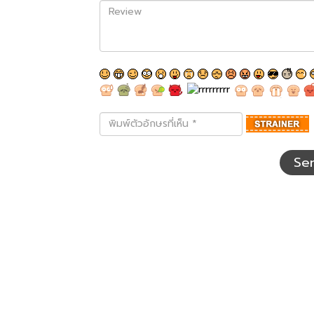
Review
พิมพ์
ตัว
อักษร
ที่
Se
เห็น