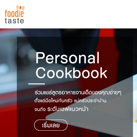
สูตรอาหาร
สูตรอาหารล่าสุด
พาไปชิม
Top Foodie
สารพันก้นครัว
เคล็ดลับน่ารู้
FoodPedia
เปรียบเทียบหน่วยการตวง
สร้าง Cookbook
เปรียบเทียบอุณหภูมิ
เปรียบเทียบน้ำหนักวัตถุดิบ