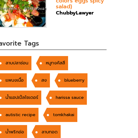
colors eggs spicy
salad)
ChubbyLawyer
avorite Tags
ลาบปลาช่อน
หมูทงคัสสึ
แพนงเนื้อ
สง
blueberry
น้ำแอปเปิ้ลไซเดอร์
harissa sauce
autistic recipe
tomkhakai
น้ำพริกอ่อ
ลาบทอด