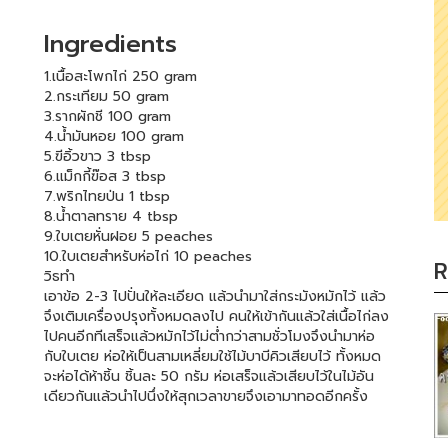
Ingredients
1.เนื้อสะโพกไก่ 250 gram
2.กระเทียม 50 gram
3.รากผักชี 100 gram
4.น้ำมันหอย 100 gram
5.ฃีอิ้วขาว 3 tbsp
6.แม็กกี้ฃ๊อส 3 tbsp
7.พริกไทยป่น 1 tbsp
8.น้ำตาลทราย 4 tbsp
9.ใบเตยหั่นฝอย 5 peaches
10.ใบเตยสำหรับห่อไก่ 10 peaches
R
วิธทำ
เอาข้อ 2-3 ไปปั่นให้ละเอียด แล้วนำมาใส่กระมังหมักไว้ แล้ว
จึงเติมเครื่องปรุงทั้งหมดลงไป คนให้เข้ากันแล้วใส่เนื้อไก่ลง
ไปคนอีกทีเสร็จแล้วหมักไว้ไม่ต่ำกว่าสามชั่วโมงจึงนำมาห่อ
กับใบเตย ห่อให้เป็นสามเหลี่ยมใช้ไม้บาบีคิวเสียบไว้ ทั้งหมด
จะห่อได้ห้าชิ้น ชิ้นละ 50 กรัม ห่อเสร็จแล้วเสียบไว้ในไม้อัน
เดียวกันแล้วนำไปนึ่งให้สุกเวลาขายจึงเอามาทอดอีกครั้ง