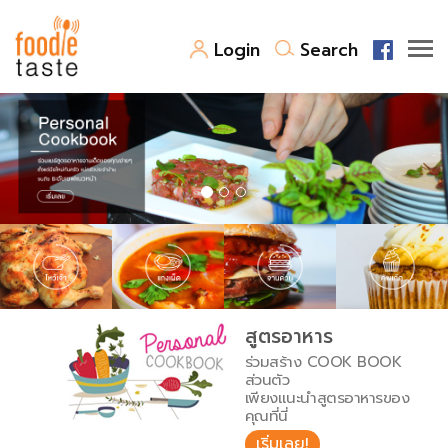
Login
Search
สูตรอาหาร
สูตรอาหารล่าสุด
พาไปชิม
Top Foodie
สารพันก้นครัว
เคล็ดลับน่ารู้
FoodPedia
เปรียบเทียบหน่วยการตวง
สูตรอาหาร
สร้าง Cookbook
ร่วมสร้าง COOK BOOK
เปรียบเทียบอุณหภูมิ
ส่วนตัว
เพียงแนะนำสูตรอาหารของ
เปรียบเทียบน้ำหนักวัตถุดิบ
คุณที่นี่
เริ่มเลย!