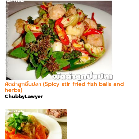
ผัดฉ่าลูกชิ้นปลา (Spicy stir fried fish balls and
herbs)
ChubbyLawyer