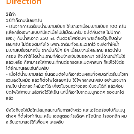
Direction
วิธีทำ
วิธีทำก็ตามนี้เลยครับ
- เริ่มจากการเตรียมน้ำมะขามเปียก ให้เราเอาเนื้อมะขามเปียก 100 กรัม
(เลือกซื้อเฉพาะแบบที่มีแต่เนื้อไม่มีเม็ดนะครับ จะได้คั้นง่าย ไม่มีกาก
เยอะ) กับน้ำสะอาด 250 ml. ต้มด้วยไฟอ่อนๆ พอเดือดปุ๊บก็ปิดไฟ
เลยครับ ไม่ต้องต้มทิ้งไว้ เพราะถ้าต้มทิ้งระยะเวลาไว้ จะยิ่งทำให้น้ำ
มะขามเปรี้ยวมากขึ้น จากนั้นก็บี้ๆ ยีๆ เนื้อมะขามให้ละลาย แล้วนำไป
กรอง ก็จะทำให้ได้น้ำมะขามที่ค่อนข้างเข้มข้นออกมา วิธีนี้ถ้าเรานำไปใช้
แล้วเหลือ ก็สามารถใส่ภาชนะที่ทนต่อกรดและปิดฝาสนิท ก็แช่ไว้ใช้ต่อ
ได้อีกนานเลยเช่นกันครับ
- เมื่อได้น้ำมะขามแล้ว ขั้นตอนต่อไปก็เอาส่วนผสมทั้งหมดที่เตรียมไว้เท
รวมลงในหม้อ แล้วก็ตั้งไฟได้เลยครับ ใช้ไฟกลางนะครับ อย่าแรงมาก
เกินไป น้ำตาลจะไหม้เอาได้ เคี่ยวไปจนกว่าซอสจะข้นจนได้ที่ แล้วค่อย
ปิดไฟใส่ภาชนะแล้วทิ้งไว้ให้เย็น แค่นี้ก็เอาไปราดเมนูทอดๆ ของเราได้
แล้ว
ยังไงก็ขอให้มือใหม่สนุกสนานกับการเข้าครัว และเอร็ดอร่อยไปกับเมนู
ต่างๆ ที่ตั้งใจทำกันนะครับ เจอสูตรอะไรเด็ดๆ หรือนึกอะไรออกอีก ผม
จะรีบเอามาแชร์ให้เพื่อนๆ เลยครับ