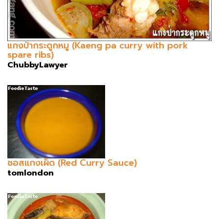
แกงป่ากระดูกหมู (Kaeng pa curry with pork
spare ribs)
ChubbyLawyer
ซอสแกงเผ็ด (Red Curry Sauce)
tomlondon