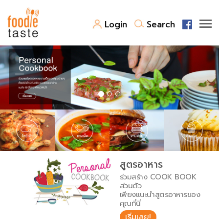
Login
Search
สูตรอาหาร
สูตรอาหารล่าสุด
พาไปชิม
Top Foodie
สารพันก้นครัว
เคล็ดลับน่ารู้
FoodPedia
เปรียบเทียบหน่วยการตวง
สูตรอาหาร
สร้าง Cookbook
ร่วมสร้าง COOK BOOK
เปรียบเทียบอุณหภูมิ
ส่วนตัว
เพียงแนะนำสูตรอาหารของ
เปรียบเทียบน้ำหนักวัตถุดิบ
คุณที่นี่
เริ่มเลย!