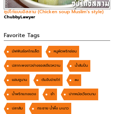
ซุปไก่แบบอิสลาม (Chicken soup Muslim’s style)
ChubbyLawyer
Favorite Tags
มัฟฟินชํอคโกแล็ต
หมูผัดพริกอ่อน
ปลากะพงขาวย่างซอสเขียวหวาน
น้ำส้มปั่น
แฮมยูนาน
ต้มจับฉ่ายไก่
au
น้ำพริกแกงแดง
ยำ
ปากหม้อเวียดนาม
ปลาส้ม
กระชาย น้ำผึ้ง มะนาว