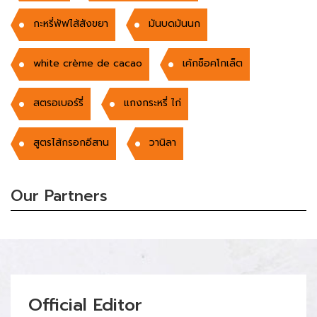
กะหรี่พัฟไส้สังขยา
มันบดมันนก
white crème de cacao
เค้กช็อคโกเล็ต
สตรอเบอร์รี่
แกงกระหรี่ ไก่
สูตรไส้กรอกอีสาน
วานิลา
Our Partners
Official Editor