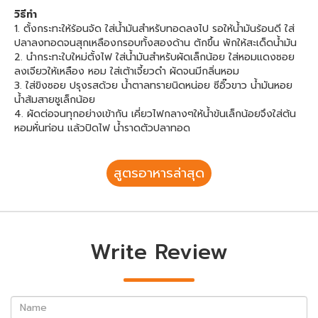
วิธีทำ
1. ตั้งกระทะให้ร้อนจัด ใส่น้ำมันสำหรับทอดลงไป รอให้น้ำมันร้อนดี ใส่
ปลาลงทอดจนสุกเหลืองกรอบทั้งสองด้าน ตักขึ้น พักให้สะเด็ดน้ำมัน
2. นำกระทะใบใหม่ตั้งไฟ ใส่น้ำมันสำหรับผัดเล็กน้อย ใส่หอมแดงซอย
ลงเจียวให้เหลือง หอม ใส่เต้าเจี้ยวดำ ผัดจนมีกลิ่นหอม
3. ใส่ขิงซอย ปรุงรสด้วย น้ำตาลทรายนิดหน่อย ซีอิ๊วขาว น้ำมันหอย
น้ำส้มสายชูเล็กน้อย
4. ผัดต่อจนทุกอย่างเข้ากัน เคี่ยวไฟกลางๆให้น้ำข้นเล็กน้อยจึงใส่ต้น
หอมหั่นท่อน แล้วปิดไฟ น้ำราดตัวปลาทอด
สูตรอาหารล่าสุด
Write Review
Name