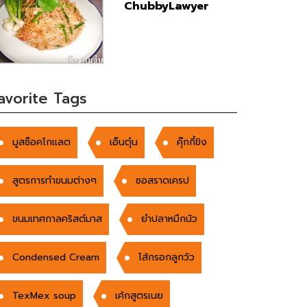
ChubbyLawyer
avorite Tags
มูสช็อคโกแลต
เอ็นตุ๋น
คุ๊กกี้ขิง
สูตรการทำขนมต่างๆ
ซอสราดเครป
ขนมเทศกาลคริสต์มาส
ยำปลาหมึกนัว
Condensed Cream
ไส้กรอกลูกวัว
TexMex soup
เค้กสูตรเนย