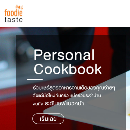
สูตรอาหาร
สูตรอาหารล่าสุด
พาไปชิม
Top Foodie
สารพันก้นครัว
เคล็ดลับน่ารู้
FoodPedia
เปรียบเทียบหน่วยการตวง
สร้าง Cookbook
เปรียบเทียบอุณหภูมิ
เปรียบเทียบน้ำหนักวัตถุดิบ