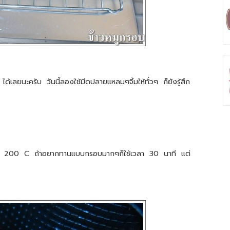
้เลยนะครับ วันนี้ลองใช้มีดปลายแหลมๆจิ้มให้ทั่วๆ ก็ยังรู้สึก
ไฟ 200 C ถ้าอยากทานแบบกรอบมากๆก็ใช้เวลา 30 นาที แต่