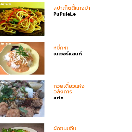
สปาเก็ตตี้แกงป่า
PuPuleLe
หมี่กะทิ
เนเวอร์แลนด์
ก๋วยเตี๋ยวแห้ง
อลังการ
arin
ผัดขนมจีน