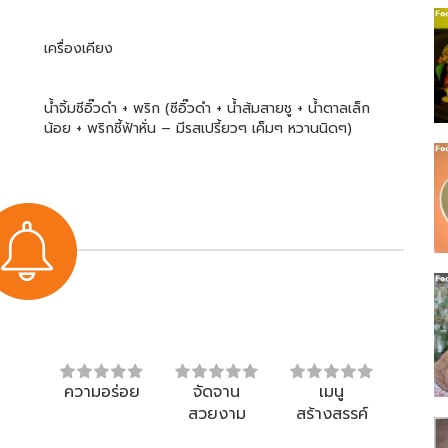
เครื่องเคียง
น้ำจิ้มซีอิ๊วดำ + พริก (ซีอิ๊วดำ + น้ำส้มสายชู + น้ำตาลเล็ก
น้อย + พริกชี้ฟ้าหั่น – มีรสเปรี้ยวๆ เค็มๆ หวานนิดๆ)
ความอร่อย
จัดจาน
เมนู
สวยงาม
สร้างสรรค์