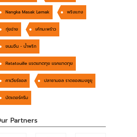
Nangka Masak Lemak
พริงแกง
กุ่ยฉ่าย
เค้กมะพร้าว
ขนมจีน - น้ำพริก
Ratatouille แรตแทตทุย แรคแทดทุย
คาเวียร์ซอส
ปลาซามอล ราดซอสเมงซูยุ
บัตเตอร์ครีม
ur Partners