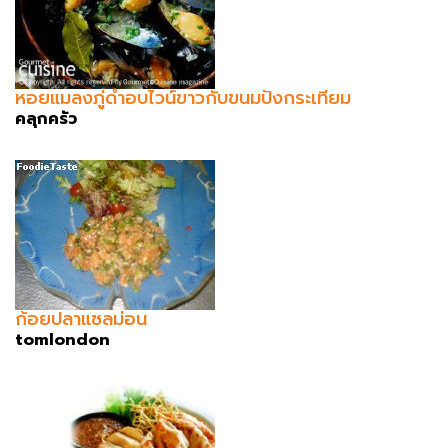
หอยแมลงภู่ดำอบไวน์ขาวกับขนมปังกระเทียม
คลุกครัว
ก้อยปลาแซลม่อน
tomlondon