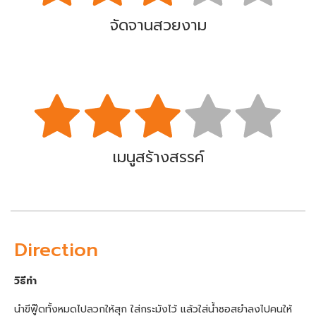
จัดจานสวยงาม
เมนูสร้างสรรค์
Direction
วิธีทำ
นำฃีฟู๊ดทั้งหมดไปลวกให้สุก ใส่กระมังไว้ แล้วใส่น้ำซอสยำลงไปคนให้