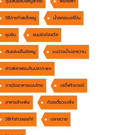
วุ้นเส้นแขนงหมูสะตอ
พริกชีฟ้า
วิธีการทำสเต็กหมู
น้ำสตอเบอรี่ปั่น
ซุปข้น
ขนมปังโฮลวีส
ต้มแซ่บเอ็นข้อหมู
มะม่วงน้ำปลาหวาน
ข้าวพิลาฟอบกับปลากะพง
การจัดอาหารแบบไทย
เลดี้ฟริงเกอร์
อาหารล้างพิษ
ก๋วยเตี๋ยวรถซิ่ง
วิธีทำข้าวซอยไก่
ปลาสวาย