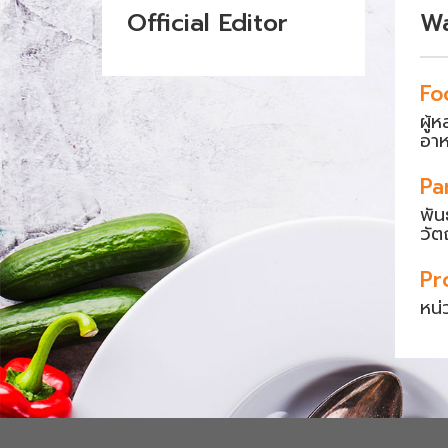
Official Editor
W
Fo
ผู้
อา
Pa
พัน
วัต
Pr
หน่