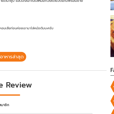
แต่น้ำซุป แล้วจึงเอาไปใส่หม้อก๋วยเตี๋ยวต่อไปพร้อมขาย
ห้หอมเสียก่อนค่อยเอามาใส่หม้อต้มนะครับ
อาหารล่าสุด
F
e Review
สมาชิก