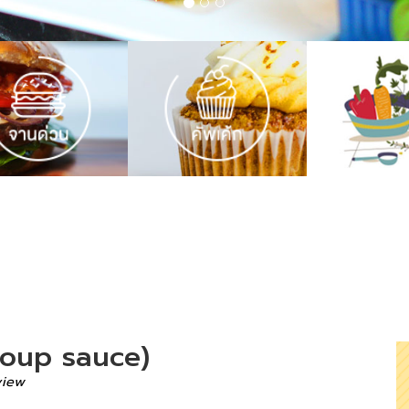
 soup sauce)
view