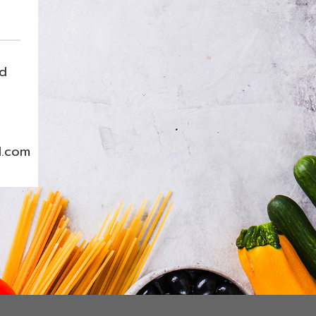
nd
l.com