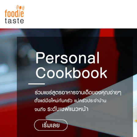
สูตรอาหาร
สูตรอาหารล่าสุด
พาไปชิม
Top Foodie
สารพันก้นครัว
เคล็ดลับน่ารู้
FoodPedia
เปรียบเทียบหน่วยการตวง
สร้าง Cookbook
เปรียบเทียบอุณหภูมิ
เปรียบเทียบน้ำหนักวัตถุดิบ