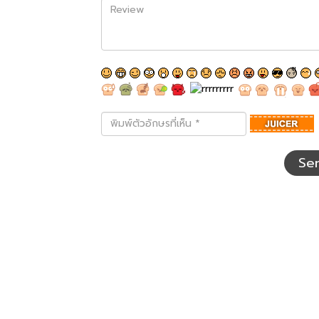
Review
พิมพ์
ตัว
อักษร
ที่
Se
เห็น