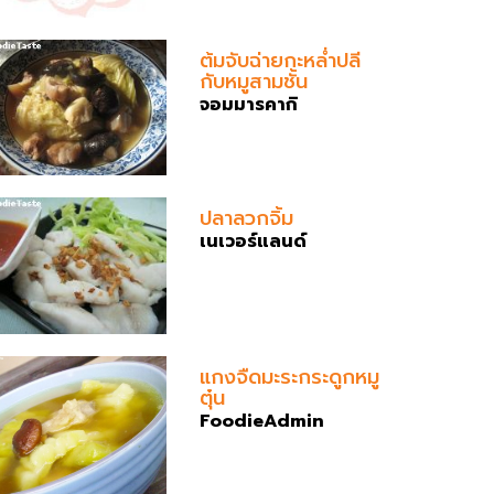
ต้มจับฉ่ายกะหล่ำปลี
กับหมูสามชั้น
จอมมารคากิ
ปลาลวกจิ้ม
เนเวอร์แลนด์
แกงจืดมะระกระดูกหมู
ตุ๋น
FoodieAdmin