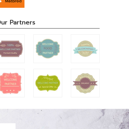
Matbröd
ur Partners