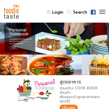
Login
Search
สูตรอาหาร
สูตรอาหารล่าสุด
พาไปชิม
Top Foodie
สารพันก้นครัว
เคล็ดลับน่ารู้
FoodPedia
เปรียบเทียบหน่วยการตวง
สูตรอาหาร
สร้าง Cookbook
ร่วมสร้าง COOK BOOK
เปรียบเทียบอุณหภูมิ
ส่วนตัว
เพียงแนะนำสูตรอาหารของ
เปรียบเทียบน้ำหนักวัตถุดิบ
คุณที่นี่
เริ่มเลย!