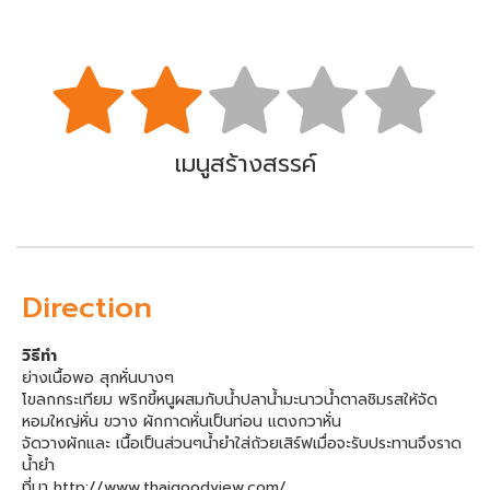
เมนูสร้างสรรค์
Direction
วิธีทำ
ย่างเนื้อพอ สุกหั่นบางๆ
โขลกกระเทียม พริกขี้หนูผสมกับน้ำปลาน้ำมะนาวน้ำตาลชิมรสให้จัด
หอมใหญ่หั่น ขวาง ผักกาดหั่นเป็นท่อน แตงกวาหั่น
จัดวางผักและ เนื้อเป็นส่วนๆน้ำยำใส่ถ้วยเสิร์ฟเมื่อจะรับประทานจึงราด
น้ำยำ
ที่มา http://www.thaigoodview.com/