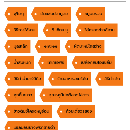
ฟูโดกุ
ต้มแซ่บปลาทูสด
หมูบดรวน
วิธีการใช้งาน
5 เซ็ทเมนู
ใส้กรอกข้าวอีสาน
มูลเหล็ก
entree
ผัดบะหมี่ใจสว่าง
น้ำส้มหมัก
ไก่เคเอฟซี
เปลือกส้มโอแช่อิ่ม
วิธีทำน้ำบาร์บีคิว
ร้านอาหารอเมริกัน
วิธีทำเค้ก
คุกกี้มะนาว
อุณหภูมิปกติของไข่ขาว
ข้าวต้มซี่โครงหมูอ่อน
ก๋วยเตี๋ยวรสซิ่ง
แซลม่อนย่างพริกไทยดำ