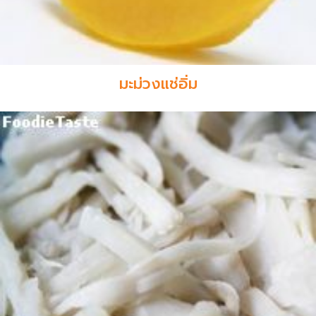
มะม่วงแช่อิ่ม