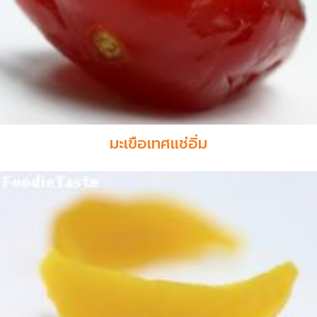
มะเขือเทศแช่อิ่ม