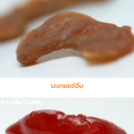
มะขามแช่อิ่ม