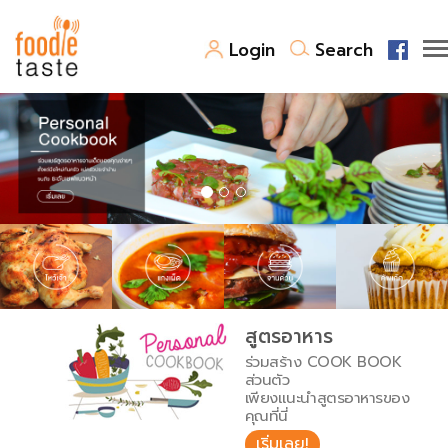
Login
Search
สูตรอาหาร
สูตรอาหารล่าสุด
พาไปชิม
Top Foodie
สารพันก้นครัว
เคล็ดลับน่ารู้
FoodPedia
เปรียบเทียบหน่วยการตวง
สูตรอาหาร
สร้าง Cookbook
ร่วมสร้าง COOK BOOK
เปรียบเทียบอุณหภูมิ
ส่วนตัว
เพียงแนะนำสูตรอาหารของ
เปรียบเทียบน้ำหนักวัตถุดิบ
คุณที่นี่
เริ่มเลย!