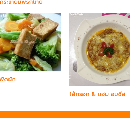
กระเทียมพริกไทย
พัดผัก
ไส้กรอก & แฮม อบชีส