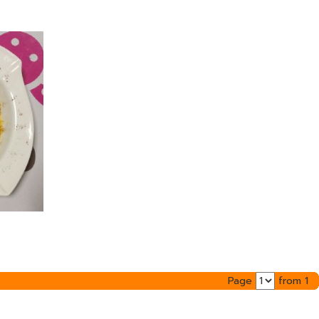
Page
from 1