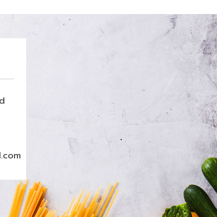
nd
l.com