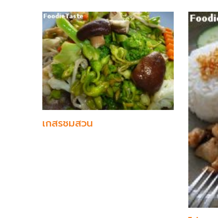
เกสรชมสวน