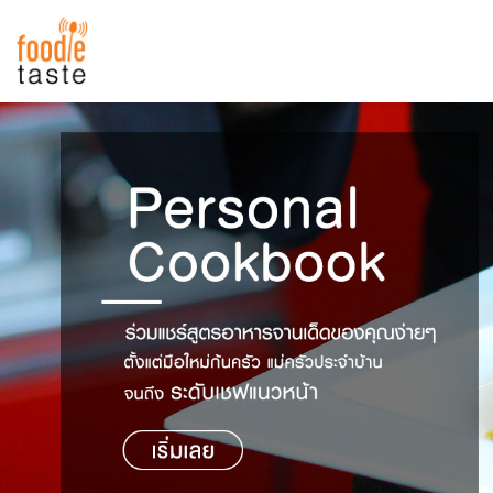
สูตรอาหาร
สูตรอาหารล่าสุด
พาไปชิม
Top Foodie
สารพันก้นครัว
เคล็ดลับน่ารู้
FoodPedia
เปรียบเทียบหน่วยการตวง
สร้าง Cookbook
เปรียบเทียบอุณหภูมิ
เปรียบเทียบน้ำหนักวัตถุดิบ