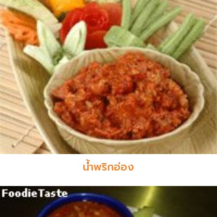
น้ำพริกอ่อง