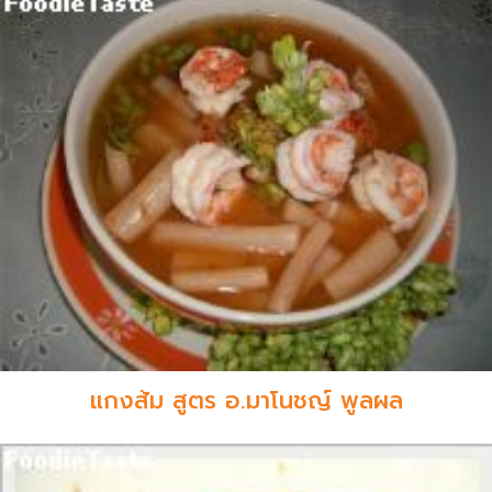
แกงส้ม สูตร อ.มาโนชญ์ พูลผล