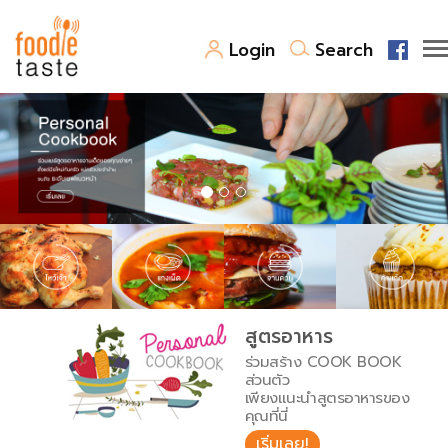
Login
Search
สูตรอาหาร
สูตรอาหารล่าสุด
พาไปชิม
Top Foodie
สารพันก้นครัว
เคล็ดลับน่ารู้
FoodPedia
เปรียบเทียบหน่วยการตวง
สูตรอาหาร
สร้าง Cookbook
ร่วมสร้าง COOK BOOK
เปรียบเทียบอุณหภูมิ
ส่วนตัว
เพียงแนะนำสูตรอาหารของ
เปรียบเทียบน้ำหนักวัตถุดิบ
คุณที่นี่
เริ่มเลย!