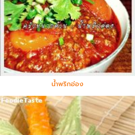
น้ำพริกอ่อง