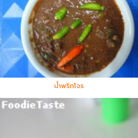
น้ำพริกโจร