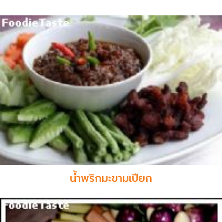
น้ำพริกมะขามเปียก