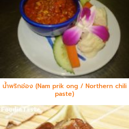
น้ำพริกอ่อง (Nam prik ong / Northern chili
paste)