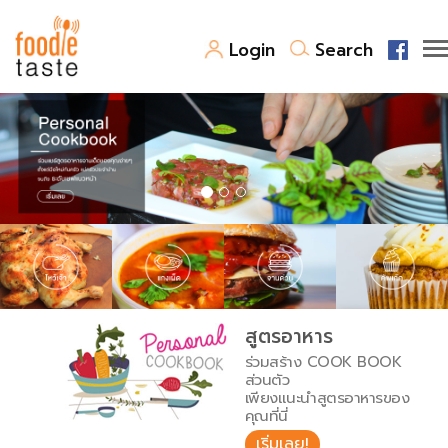
Login
Search
สูตรอาหาร
สูตรอาหารล่าสุด
พาไปชิม
Top Foodie
สารพันก้นครัว
เคล็ดลับน่ารู้
FoodPedia
เปรียบเทียบหน่วยการตวง
สูตรอาหาร
สร้าง Cookbook
ร่วมสร้าง COOK BOOK
เปรียบเทียบอุณหภูมิ
ส่วนตัว
เพียงแนะนำสูตรอาหารของ
เปรียบเทียบน้ำหนักวัตถุดิบ
คุณที่นี่
เริ่มเลย!