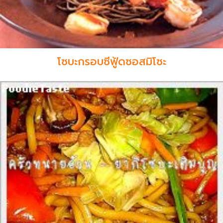
โซบะกรอบซีฟู้ดซอสมิโซะ