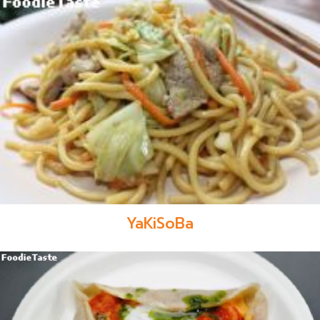
YaKiSoBa