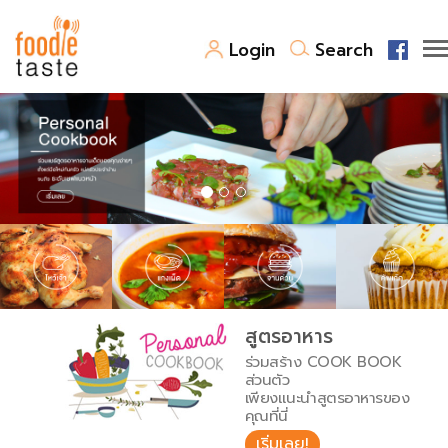
Login
Search
สูตรอาหาร
สูตรอาหารล่าสุด
พาไปชิม
Top Foodie
สารพันก้นครัว
เคล็ดลับน่ารู้
FoodPedia
เปรียบเทียบหน่วยการตวง
สูตรอาหาร
สร้าง Cookbook
ร่วมสร้าง COOK BOOK
เปรียบเทียบอุณหภูมิ
ส่วนตัว
เพียงแนะนำสูตรอาหารของ
เปรียบเทียบน้ำหนักวัตถุดิบ
คุณที่นี่
เริ่มเลย!