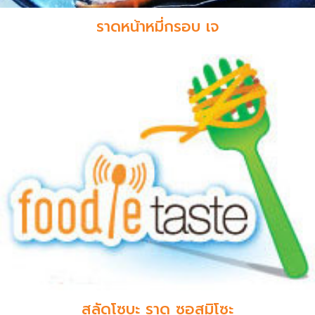
ราดหน้าหมี่กรอบ เจ
สลัดโซบะ ราด ซอสมิโซะ