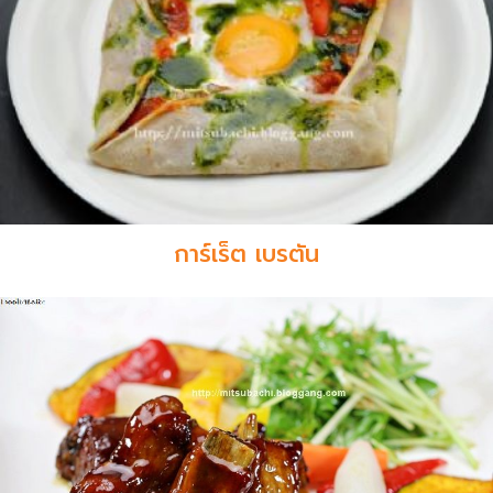
การ์เร็ต เบรตัน