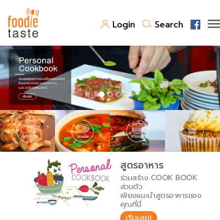
Login
Search
สูตรอาหาร
สูตรอาหารล่าสุด
พาไปชิม
Top Foodie
สารพันก้นครัว
เคล็ดลับน่ารู้
FoodPedia
เปรียบเทียบหน่วยการตวง
สูตรอาหาร
สร้าง Cookbook
ร่วมสร้าง COOK BOOK
เปรียบเทียบอุณหภูมิ
ส่วนตัว
เพียงแนะนำสูตรอาหารของ
เปรียบเทียบน้ำหนักวัตถุดิบ
คุณที่นี่
เริ่มเลย!