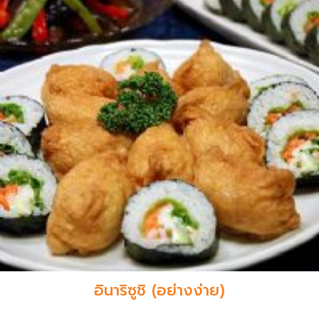
อินาริซูชิ (อย่างง่าย)