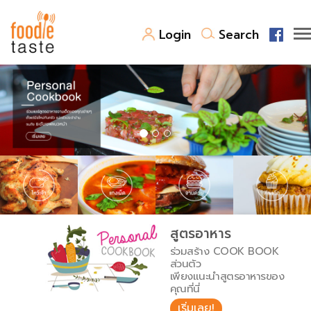
Login
Search
สูตรอาหาร
สูตรอาหารล่าสุด
พาไปชิม
Top Foodie
สารพันก้นครัว
เคล็ดลับน่ารู้
FoodPedia
เปรียบเทียบหน่วยการตวง
สูตรอาหาร
สร้าง Cookbook
ร่วมสร้าง COOK BOOK
เปรียบเทียบอุณหภูมิ
ส่วนตัว
เพียงแนะนำสูตรอาหารของ
เปรียบเทียบน้ำหนักวัตถุดิบ
คุณที่นี่
เริ่มเลย!