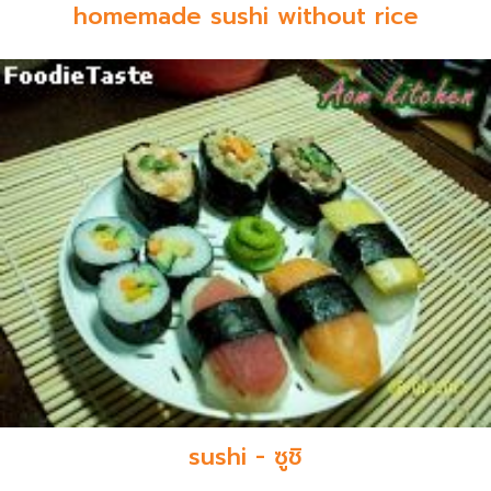
homemade sushi without rice
sushi - ซูชิ