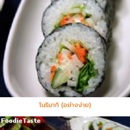
โนริมากิ (อย่างง่าย)