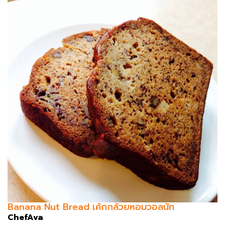
Banana Nut Bread เค้กกล้วยหอมวอลนัท
ChefAva