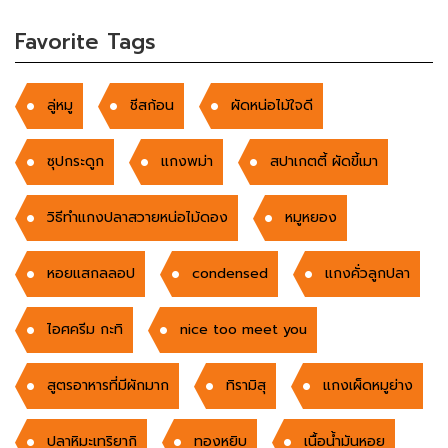
Favorite Tags
ลู่หมู
ชีสก้อน
ผัดหน่อไม้ใจดี
ซุปกระดูก
แกงพม่า
สปาเกตตี้ ผัดขี้เมา
วิธีทำแกงปลาสวายหน่อไม้ดอง
หมูหยอง
หอยแสกลลอป
condensed
แกงคั่วลูกปลา
ไอศครีม กะทิ
nice too meet you
สูตรอาหารที่มีผักมาก
ทิรามิสุ
แกงเผ็ดหมูย่าง
ปลาหิมะเทริยากิ
ทองหยิบ
เนื้อนํ้ามันหอย