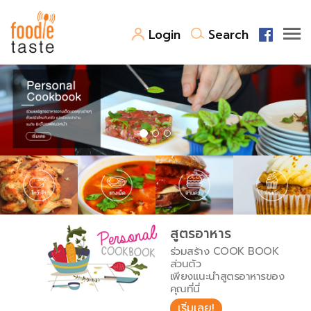
Login
Search
สูตรอาหาร
สูตรอาหารล่าสุด
พาไปชิม
Top Foodie
สารพันก้นครัว
เคล็ดลับน่ารู้
FoodPedia
เปรียบเทียบหน่วยการตวง
สูตรอาหาร
สร้าง Cookbook
ร่วมสร้าง COOK BOOK
เปรียบเทียบอุณหภูมิ
ส่วนตัว
เพียงแนะนำสูตรอาหารของ
เปรียบเทียบน้ำหนักวัตถุดิบ
คุณที่นี่
เริ่มเลย!