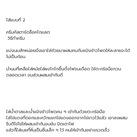
ไส้แบบที่ 2
ครีมคัสตาร์ดช็อคโกแลต
วิธีทำครีม
แบ่งนมสักหน่อยนึงเอาใส่ถ้วยมาผสมคนกับแป้งข้าวโพดให้ละลายจะได้
ไม่เป็นก้อน
นำนมที่เหลือใส่หม้อใส่ผงโกโกขึ้นตั้งไฟจนเดือด ใช้ตะกร้อมือกวน
ตลอดเวลา จนส่วนผสมเข้ากันดี
ใส่น้ำตาลและน้ำแป้งข้าวโพดคน ๆ เข้ากันด้วยตะกร้อมือ
ใส่ไข่แดงที่ตอกและควักแยกไข่แดงออกจากไข่ขาวไว้แล้ว เอาลงผสม
รีบตีไข่ไข่ให้ผสมเข้ากันจนข้น ปิดเตาไฟ
แล้วก็ใส่เนยที่หั่นเป็นชิ้นเล็ก ๆ ไว้ คนให้เข้ากันอย่างรวดเร็ว