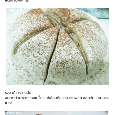
แต่งโรยผงโกโก้
รสชาติจะหวานมัน
จะราดด้วยพวกของเปรี้ยวแก้เลี่ยนก็อร่อย เช่นพวก ซอสส้ม แยมสตอ
เบอรี่