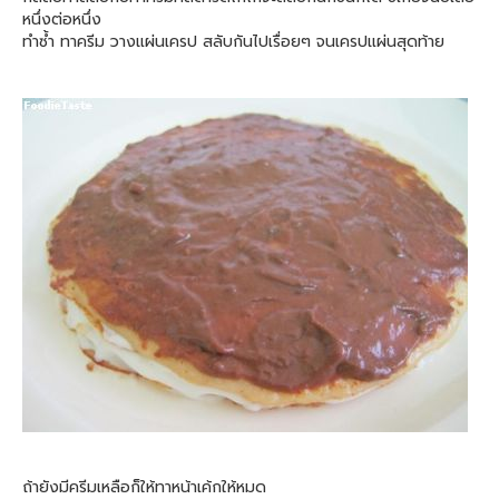
หนึ่งต่อหนึ่ง
ทำซ้ำ ทาครีม วางแผ่นเครป สลับกันไปเรื่อยๆ จนเครปแผ่นสุดท้าย
ถ้ายังมีครีมเหลือก็ให้ทาหน้าเค้กให้หมด