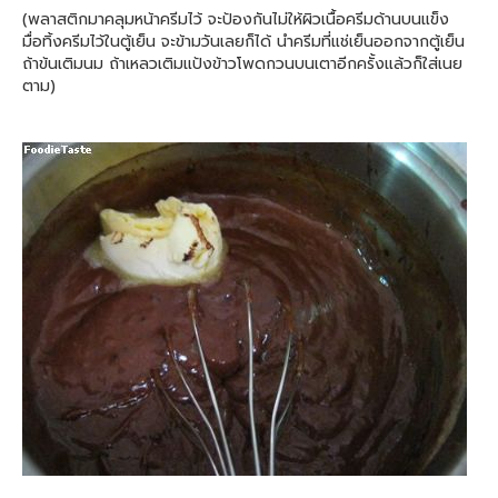
(พลาสติกมาคลุมหน้าครีมไว้ จะป้องกันไม่ให้ผิวเนื้อครีมด้านบนแข็ง
มื่อทิ้งครีมไว้ในตู้เย็น จะข้ามวันเลยก็ได้ นำครีมที่แช่เย็นออกจากตู้เย็น
ถ้าข้นเติมนม ถ้าเหลวเติมแป้งข้าวโพดกวนบนเตาอีกครั้งแล้วก็ใส่เนย
ตาม)