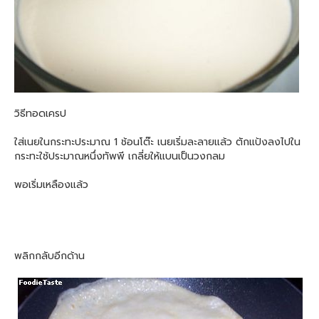
วิธีทอดเครป
ใส่เนยในกระทะประมาณ 1 ช้อนโต๊ะ เนยเริ่มละลายแล้ว ตักแป้งลงไปใน
กระทะใช้ประมาณหนึ่งทัพพี เกลี่ยให้แบนเป็นวงกลม
พอเริ่มเหลืองแล้ว
พลิกกลับอีกด้าน