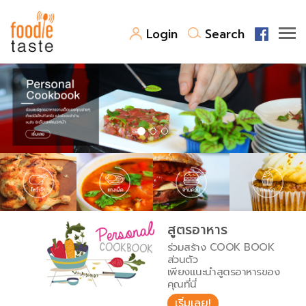
Login
Search
สูตรอาหาร
สูตรอาหารล่าสุด
พาไปชิม
Top Foodie
สารพันก้นครัว
เคล็ดลับน่ารู้
FoodPedia
เปรียบเทียบหน่วยการตวง
สูตรอาหาร
สร้าง Cookbook
ร่วมสร้าง COOK BOOK
เปรียบเทียบอุณหภูมิ
ส่วนตัว
เพียงแนะนำสูตรอาหารของ
เปรียบเทียบน้ำหนักวัตถุดิบ
คุณที่นี่
เริ่มเลย!