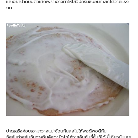
และอย่าปาดบนตัวเค้กเพราะอาจทำให้ไส้วิปครีมชั้นอื่นทะลักได้จากแรง
กด
ปาดเสร็จค่อยเอามาวางแปะซ้อนกันลงไปให้พอดีพอดีกัน
ก็สลับทำสลับกับทาครีมคัสตาร์ดโกโก้จะสลับกันกี่ชั้นก็ได้ ขี้เกียจนับเลย