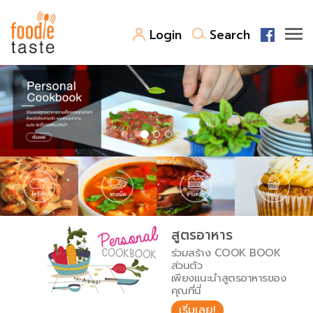
Login
Search
สูตรอาหาร
สูตรอาหารล่าสุด
พาไปชิม
Top Foodie
สารพันก้นครัว
เคล็ดลับน่ารู้
FoodPedia
เปรียบเทียบหน่วยการตวง
สูตรอาหาร
สร้าง Cookbook
ร่วมสร้าง COOK BOOK
เปรียบเทียบอุณหภูมิ
ส่วนตัว
เพียงแนะนำสูตรอาหารของ
เปรียบเทียบน้ำหนักวัตถุดิบ
คุณที่นี่
เริ่มเลย!