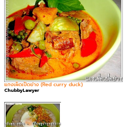
แกงเผ็ดเป็ดย่าง (Red curry duck)
ChubbyLawyer