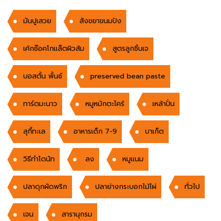
มันปูเสวย
สังขยาขนมปัง
เค้กช๊อคโกแล็ตผิวส้ม
สูตรลูกชิ้นเจ
บอสตั้น พั้นซ์
preserved bean paste
ทาร์ตมะนาว
หมูหมักตะไคร้
เหล้าปั่น
สุกี้ทะเล
อาหารเด็ก 7-9
บาเก็ต
วิธีทำโดนัท
ลง
หมูแนม
ปลาดุกผัดพริก
ปลาย่างกระบอกไม้ไผ่
ทั่วไป
เจน
สารานุกรม