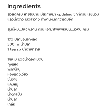
Ingredients
สวัสดีครับ หายไปนาน มีโอกาสมา updating ซักทีครับ เรียนจบ
แล้วนึกว่าจะมีเวลาว่าง ทำงานหนักกว่าเดิมอีก
สูนนี้ผมแปลงๆเอานะครับ เอามาโพสพอเป้นแนวๆนะครับ
1ตัว ปลาช่อนผ่าหลัง
300 ml นำปลา
1 tea sp น้ำตาลทราย
1ผล มะม่วงน้ำดอกไม้ดิบ
กุ้งแห้ง
พริกขี้หนู
หองแดงเจียว
ขึ้นซ่าย
แคบหมู
น้ำปลา
น้ำตาลปี๊บ
น้ำปลา
เกลือ