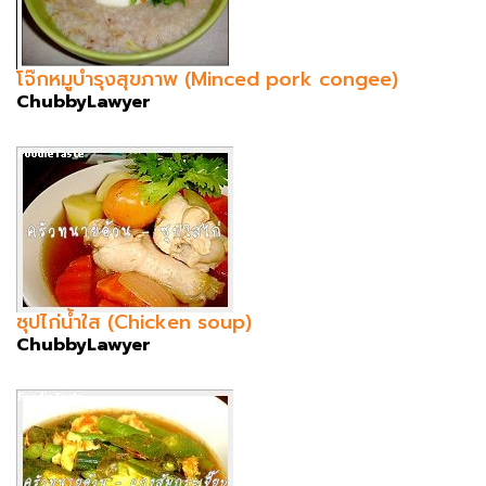
โจ๊กหมูบำรุงสุขภาพ (Minced pork congee)
ChubbyLawyer
ซุปไก่น้ำใส (Chicken soup)
ChubbyLawyer