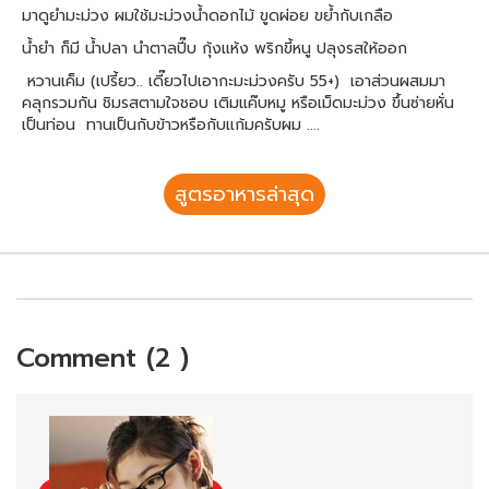
มาดูยำมะม่วง ผมใช้มะม่วงน้ำดอกไม้ ขูดผ่อย ขย้ำกับเกลือ
น้ำยำ ก็มี น้ำปลา นำตาลปี๊บ กุ้งแห้ง พริกขี้หนู ปลุงรสให้ออก
หวานเค็ม (เปรี้ยว.. เดี๊ยวไปเอากะมะม่วงครับ 55+) เอาส่วนผสมมา
คลุกรวมกัน ชิมรสตามใจชอบ เติมแค๊บหมู หรือเม็ดมะม่วง ขึ้นซ่ายหั่น
เป็นท่อน ทานเป็นกับข้าวหรือกับแก้มครับผม ....
สูตรอาหารล่าสุด
Comment (2 )