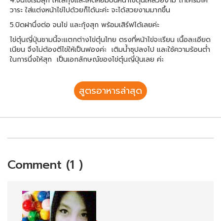
4.จนไข่เริ่มสุก ให้ใส่กุ้งเเละเห็ดหอมบนหน้าไข่ตุ๋นให้สวยงาม ถ้าใครมีไค
วาระ ใส่เเต่งหน้าไข่ไปด้วยก็ได้นะค่ะ จะได้สวยงามมากขึ้น
5.ปิดฝานึ่งต่อ จนไข่ และกุ้งสุก พร้อมเสิร์ฟได้เลยค่ะ
ไข่ตุ๋นญี่ปุ่นชามนี้จะเเตกต่างไข่ตุ๋นไทย ตรงที่หน้าไข่จะเรียน เนื้อละเอียด
เนียน จึงไม่ต้องตีไข่ให้เป็นฟองค่ะ เติมน้ำซุปลงไป และใช้ความร้อนต่ำ
ในการนึ่งให้สุก เป็นเอกลักษณ์ของไข่ตุ๋นญี่ปุ่นเลย ค่ะ
สูตรอาหารล่าสุด
Comment (1 )