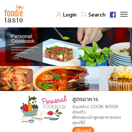
Login
Search
สูตรอาหาร
สูตรอาหารล่าสุด
พาไปชิม
Top Foodie
สารพันก้นครัว
เคล็ดลับน่ารู้
FoodPedia
เปรียบเทียบหน่วยการตวง
สูตรอาหาร
สร้าง Cookbook
ร่วมสร้าง COOK BOOK
เปรียบเทียบอุณหภูมิ
ส่วนตัว
เพียงแนะนำสูตรอาหารของ
เปรียบเทียบน้ำหนักวัตถุดิบ
คุณที่นี่
เริ่มเลย!