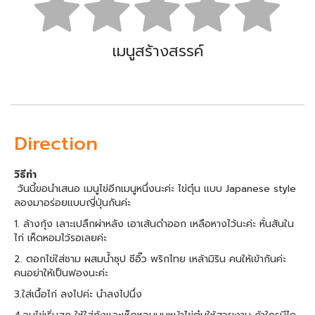
เมนูสร้างสรรค์
Direction
วิธีทำ
วันนี้ขอนำเสนอ เมนูไข่อีกเมนูหนึ่งนะค่ะ ไข่ตุ๋น เเบบ Japanese style
ลองมาอร่อยเเบบญี่ปุ่นกันค่ะ
1. ล้างกุ้ง เลาะเปลืกผ่าหลัง เอาเส้นดำออก เหลือหางไว้นะค่ะ หั่นสันใน
ไก่ เห็ดหอมไว้รอเลยค่ะ
2. ตอกไข่ใส่ชาม ผสมน้ำซุป ซีอิ๊ว พริกไทย เหล้ามิริน คนให้เข้ากันค่ะ
คนอย่าให้เป็นฟองนะค่ะ
3.ใส่เนื้อไก่ ลงไปค่ะ นำลงไปนึ่ง