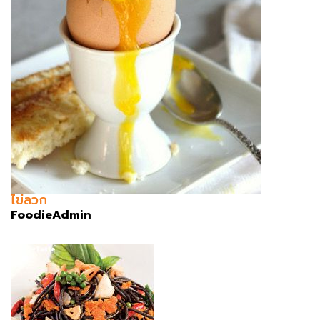
ไข่ลวก
FoodieAdmin