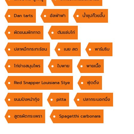
Dan tarts
อัลฟ่าฟา
น้ำซุปก๊วยจั๊บ
ผัดขนมผักกาด
ต้มแซ่บไก่
ปลาหมึกกระทะร้อน
เนย สด
พาร์มริบ
ไก่ย่างสมุนไพร
ใบพาย
พายเนื้อ
Red Snapper Louisiana Stye
พุ้ดดิ้ง
ขนมปังหน้ากุ้ง
pitta
ปลากระบอกนึ่ง
สูตรผัดกระเพรา
Spagetthi carbonara