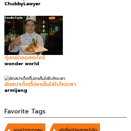
ChubbyLawyer
กุ้งทอดซอสตะไคร้
wonder world
ผัดสปาเก็ตตี้ปลาเค็มใส่ใบโหระพา
armijang
Favorite Tags
แกงป่ากระดูกหมู
เค้กช็อกโกแลตหน้านิ่ม