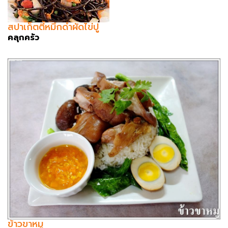
สปาเก็ตตี้หมึกดำผัดไข่ปู
คลุกครัว
ข้าวขาหมู