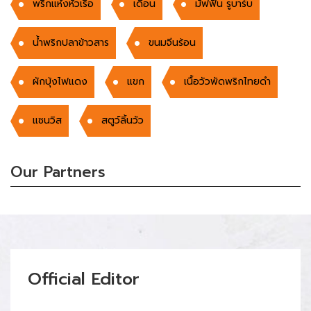
พริกแห้งหัวเรือ
เดือน
มัฟฟิน รูบาร์บ
น้ำพริกปลาข้าวสาร
ขนมจีนร้อน
ผักบุ้งไฟแดง
แขก
เนื้อวัวพัดพริกไทยดำ
แซนวิส
สตูว์ลิ้นวัว
Our Partners
Official Editor