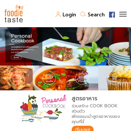
Login
Search
สูตรอาหาร
สูตรอาหารล่าสุด
พาไปชิม
Top Foodie
สารพันก้นครัว
เคล็ดลับน่ารู้
FoodPedia
เปรียบเทียบหน่วยการตวง
สูตรอาหาร
สร้าง Cookbook
ร่วมสร้าง COOK BOOK
เปรียบเทียบอุณหภูมิ
ส่วนตัว
เพียงแนะนำสูตรอาหารของ
เปรียบเทียบน้ำหนักวัตถุดิบ
คุณที่นี่
เริ่มเลย!