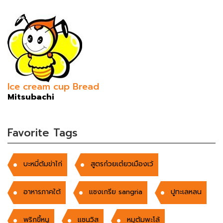
Ice cream cup Bread
Mitsubachi
Favorite Tags
บะหมี่ต้มข่าไก่
สูตรก๋วยเต๋ยวเมืองเว้
อาหารภาคใต้
แซงเกรีย sangria
ปูทะเลหลน
พริกขี้หนู
แซนวิส
หมูต้มพะโล้