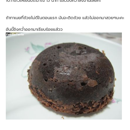
10.ทิ้งไว้ให้เย็นประมาณ 15 นาที แล้วจับคว่ำลงจานเลยค่ะ
ถ้าทาเนยที่ถ้วยไม่ดีในตอนแรก มันจะติดถ้วย แล้วไม่ออกมาสวยๆนะคะ
อันนี้ขิงคว่ำออกมาเรียบร้อยแล้วว