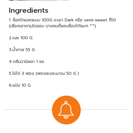
Ingredients
1. ช็อคโกแลตแบบ 100G จะเอา Dark หรือ semi-sweet ก็ได้
(เลือกเอาตามใจชอบ บางคนก็ชอบช็อกโก้ขมๆ ^^)
2.เนย 100 G.
3.น้ำตาล 55 G.
4.กลิ่นวานิลลา 1 ชช.
5.ไข่ไก่ 3 ฟอง (ฟองละประมาณ 50 G )
6.แป้ง 10 G.