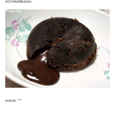
ลาวาไหลเยิ้มมมม
ลาล่ะค่ะ ^^