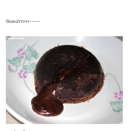
ตัดละน้าาาาาา~~~~~