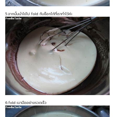
5.จากนั้นนำไข่ไป fold กับช็อกโก้ที่เราทำไว้ค่ะ
6.fold เบามืออย่างรวดเร็ว