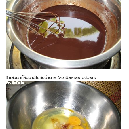
3.แล้วเราก็หันมาตีไข่กับน้ำตาล ใส่วานิลลาลงไปด้วยค่ะ