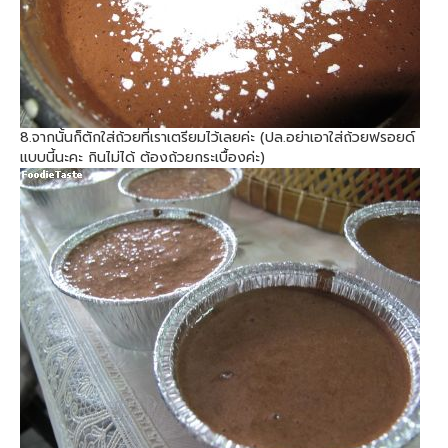
8.จากนั้นก็ตักใส่ถ้วยที่เราเตรียมไว้เลยค่ะ (ปล.อย่าเอาใส่ถ้วยฟรอยด์
แบบนี้นะคะ กินไม่ได้ ต้องถ้วยกระเบื้องค่ะ)