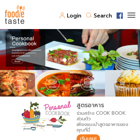
Login
Search
สูตรอาหาร
สูตรอาหารล่าสุด
พาไปชิม
Top Foodie
สารพันก้นครัว
เคล็ดลับน่ารู้
FoodPedia
เปรียบเทียบหน่วยการตวง
สูตรอาหาร
สร้าง Cookbook
ร่วมสร้าง COOK BOOK
เปรียบเทียบอุณหภูมิ
ส่วนตัว
เพียงแนะนำสูตรอาหารของ
เปรียบเทียบน้ำหนักวัตถุดิบ
คุณที่นี่
เริ่มเลย!