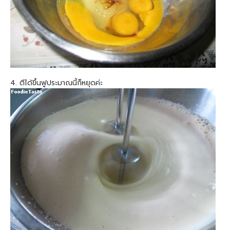
4. ตีได้ขึ้นฟูประมาณนี้ก็หยุดค่ะ