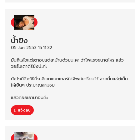
น้ำขิง
05 Jun 2553 15:11:32
มันก็แล้วแต่เตาอบแต่ละบ้านด้วยนะคะ ว่าไฟแรงขนาดไหร แล้ว
วอร์มเตาดีรึยังน่ะค่ะ
ยังไงมีอีกวิธีนึง คิแเทแบทเทอร์ใส่พิพม์เตรียมไว้ จากนั้นแช่ต้เย็น
ให้เย็นๆ ประมาณสามชม.
แล้วค่อยเอามาอบค่ะ
แจ้งลบ