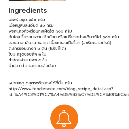
Ingredients
มะพร้าวขูด ๑๕๐ กรัม
เนื้อหมูสับละเอียด ๕๐ กรัม
พริกแกงคั่วหรือแกงเผ็ดใต้ ๑๐๐ กรัม
ส้มโอเปรี้ยวอมหวานเล็กน้อย หรือเปรี้ยวอย่างเดียวก็ได้ ๑๐๐ กรัม
สองสามกลีบ แกะเอาแต่เนื้อแกะจนเป็นริ้วๆ (จะเรียกว่าอะไรดี)
ตะไคร้ซอยบางๆ ๑ ต้น (ไม่ใช้ก็ได้)
ใบมะกรูดซอยถี่ๆ ๓ ใบ
ข่าอ่อนฝานบางๆ ๕ ชิ้น
น้ำปลา น้ำตาลทรายเล็กน้อย
หมายเหตุ ดุสุตรพริกแกงได้ที่นี่นะครับ
http://www.foodietaste.com/blog_recipe_detail.asp?
id=%A4%C3%D1%C7%A4%D8%B3%C7%D2%CA%B9%EC&rid