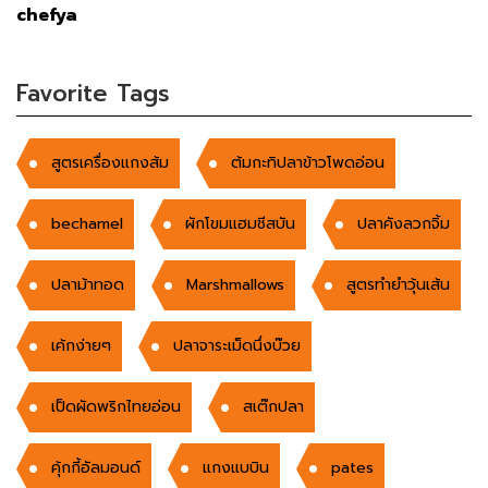
chefya
Favorite Tags
สูตรเครื่องแกงส้ม
ต้มกะทิปลาข้าวโพดอ่อน
bechamel
ผักโขมแฮมชีสบัน
ปลาคังลวกจิ้ม
ปลาม้าทอด
Marshmallows
สูตรทำยำวุ้นเส้น
เค้กง่ายๆ
ปลาจาระเม็ดนึ่งบ๊วย
เป็ดผัดพริกไทยอ่อน
สเต๊กปลา
คุ้กกี้อัลมอนด์
แกงแบบิน
pates