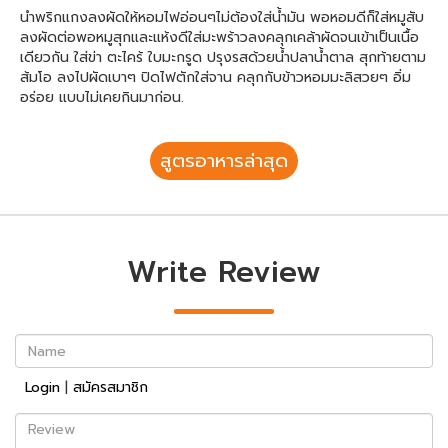
นำพริกแกงลงผัดให้หอมไฟอ่อนๆไม่ต้องใส่น้ำมัน พอหอมดีก็ใส่หมูสับ
ลงผัดต่อพอหมูสุกและแห้งดีใส่มะพร้าวลงคลุกเคล้าผัดจนเข้าเป็นเนื้อ
เดียวกัน ใส่ข่า ตะไคร้ ใบมะกรูด ปรุงรสด้วยน้ำปลาน้ำตาล สุกท้ายตาม
ส้มโอ ลงไปผัดเบาๆ ปิดไฟตักใส่จาน คลุกกับข้าวหอมมะลิสวยๆ อิ่ม
อร่อย แบบไม่เคยกินมาก่อน.
สูตรอาหารล่าสุด
Write Review
Name
Login
|
สมัครสมาชิก
Review