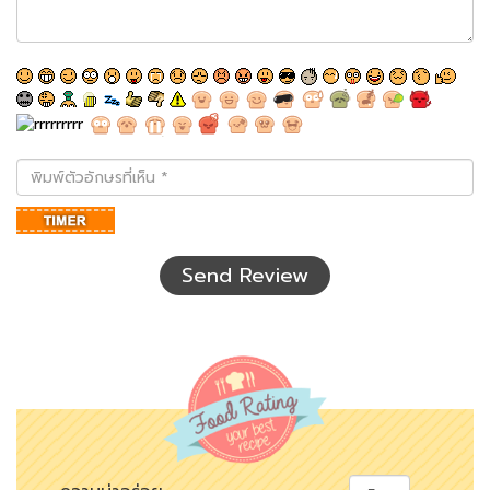
พิมพ์
ตัว
อักษร
ที่
เห็น
Send Review