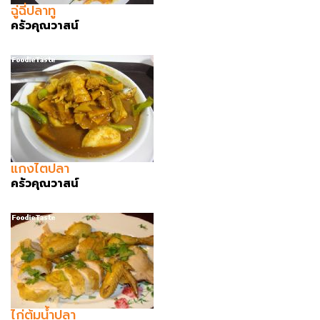
ฉู่ฉี่ปลาทู
ครัวคุณวาสน์
แกงไตปลา
ครัวคุณวาสน์
ไก่ต้มน้ำปลา