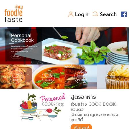
Login
Search
สูตรอาหาร
สูตรอาหารล่าสุด
พาไปชิม
Top Foodie
สารพันก้นครัว
เคล็ดลับน่ารู้
FoodPedia
เปรียบเทียบหน่วยการตวง
สูตรอาหาร
สร้าง Cookbook
ร่วมสร้าง COOK BOOK
เปรียบเทียบอุณหภูมิ
ส่วนตัว
เพียงแนะนำสูตรอาหารของ
เปรียบเทียบน้ำหนักวัตถุดิบ
คุณที่นี่
เริ่มเลย!