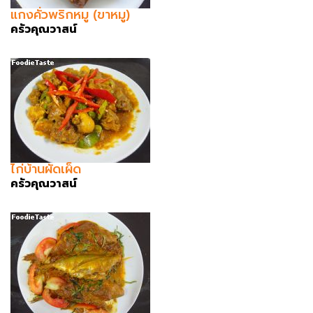
แกงคั่วพริกหมู (ขาหมู)
ครัวคุณวาสน์
ไก่บ้านผัดเผ็ด
ครัวคุณวาสน์