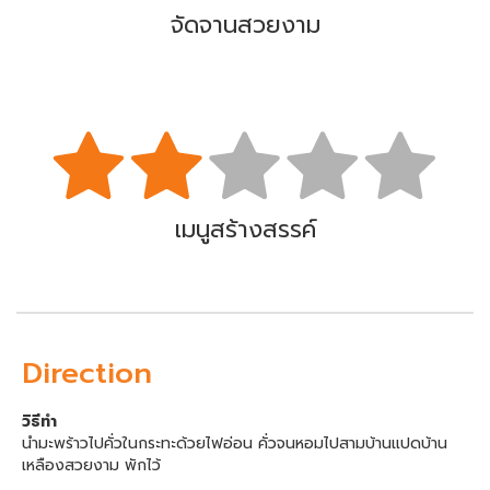
จัดจานสวยงาม
เมนูสร้างสรรค์
Direction
วิธีทำ
นำมะพร้าวไปคั่วในกระทะด้วยไฟอ่อน คั่วจนหอมไปสามบ้านแปดบ้าน
เหลืองสวยงาม พักไว้