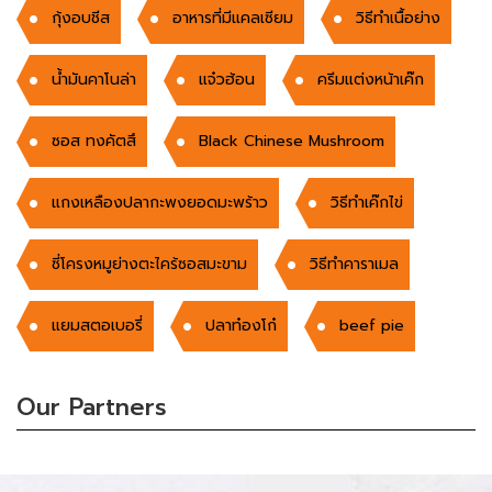
กุ้งอบชีส
อาหารที่มีแคลเซียม
วิธีทำเนื้อย่าง
น้ำมันคาโนล่า
แจ๋วฮ้อน
ครีมแต่งหน้าเค๊ก
ซอส ทงคัตสึ
Black Chinese Mushroom
แกงเหลืองปลากะพงยอดมะพร้าว
วิธีทำเค๊กไข่
ซี่โครงหมูย่างตะไคร้ซอสมะขาม
วิธีทำคาราเมล
แยมสตอเบอรี่
ปลาท๋องโก๋
beef pie
Our Partners