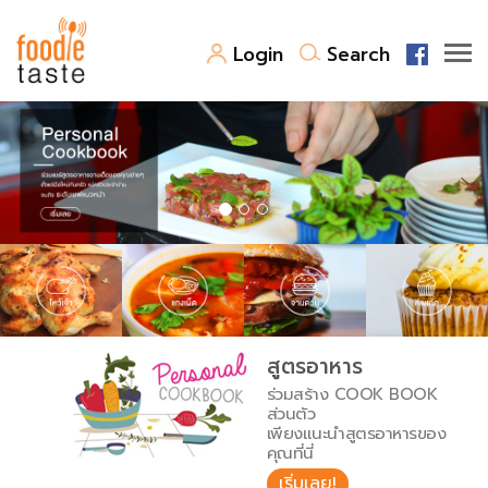
Login
Search
สูตรอาหาร
สูตรอาหารล่าสุด
พาไปชิม
Top Foodie
สารพันก้นครัว
เคล็ดลับน่ารู้
FoodPedia
เปรียบเทียบหน่วยการตวง
สูตรอาหาร
สร้าง Cookbook
ร่วมสร้าง COOK BOOK
เปรียบเทียบอุณหภูมิ
ส่วนตัว
เพียงแนะนำสูตรอาหารของ
เปรียบเทียบน้ำหนักวัตถุดิบ
คุณที่นี่
เริ่มเลย!