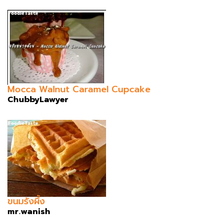
Mocca Walnut Caramel Cupcake
ChubbyLawyer
ขนมรังผึ้ง
mr.wanish