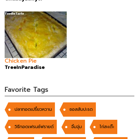
Chicken Pie
TreeInParadise
Favorite Tags
ปลาทอดเปรี้ยวหวาน
ซอสสับปะรด
วิธีทอดเฟรนซ์ฟรายด์
จิ้มจุ่ม
ไก่สะเต๊ะ