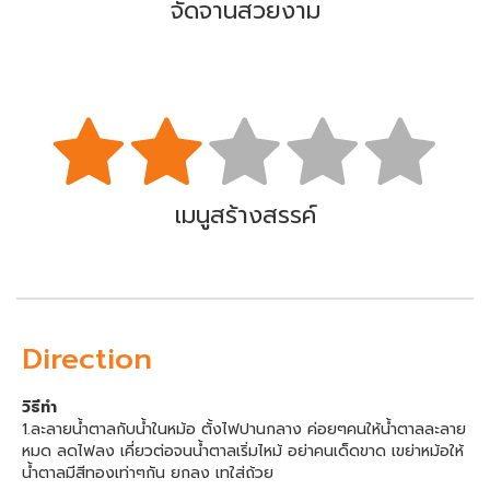
จัดจานสวยงาม
เมนูสร้างสรรค์
Direction
วิธีทำ
1.ละลายน้ำตาลกับน้ำในหม้อ ตั้งไฟปานกลาง ค่อยๆคนให้น้ำตาลละลาย
หมด ลดไฟลง เคี่ยวต่อจนน้ำตาลเริ่มไหม้ อย่าคนเด็ดขาด เขย่าหม้อให้
น้ำตาลมีสีทองเท่าๆกัน ยกลง เทใส่ถ้วย