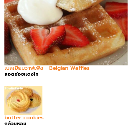
เบลเยี่ยมวาฟเฟิล - Belgian Waffles
ลอดช่องแตงไท
butter cookies
กล้วยหอม