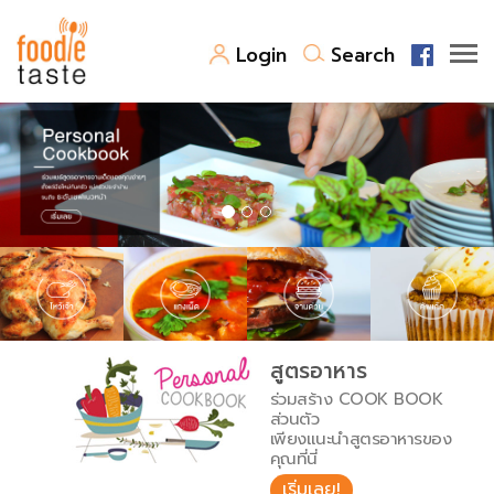
Login
Search
สูตรอาหาร
สูตรอาหารล่าสุด
พาไปชิม
Top Foodie
สารพันก้นครัว
เคล็ดลับน่ารู้
FoodPedia
เปรียบเทียบหน่วยการตวง
สูตรอาหาร
สร้าง Cookbook
ร่วมสร้าง COOK BOOK
เปรียบเทียบอุณหภูมิ
ส่วนตัว
เพียงแนะนำสูตรอาหารของ
เปรียบเทียบน้ำหนักวัตถุดิบ
คุณที่นี่
เริ่มเลย!