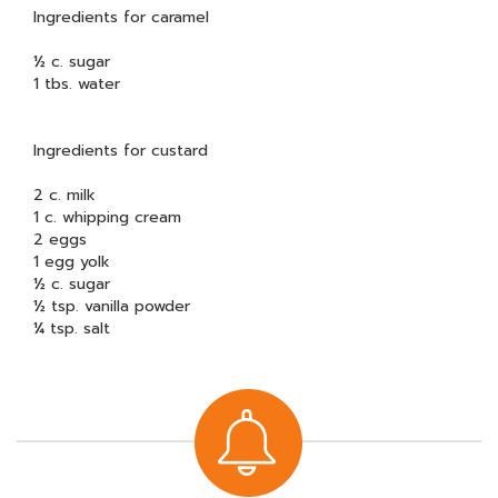
Ingredients for caramel
½ c. sugar
1 tbs. water
Ingredients for custard
2 c. milk
1 c. whipping cream
2 eggs
1 egg yolk
½ c. sugar
½ tsp. vanilla powder
¼ tsp. salt