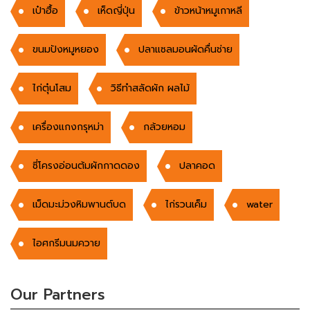
เป๋าฮื้อ
เห็ดญี่ปุ่น
ข้าวหน้าหมูเกาหลี
ขนมปังหมูหยอง
ปลาแซลมอนผัดคื่นช่าย
ไก่ตุ๋นโสม
วิธีทำสลัดผัก ผลไม้
เครื่องแกงกรุหม่า
กล้วยหอม
ซี่โครงอ่อนต้มผักกาดดอง
ปลาคอด
เม็ดมะม่วงหิมพานต์บด
ไก่รวนเค็ม
water
ไอศกรีมนมควาย
Our Partners