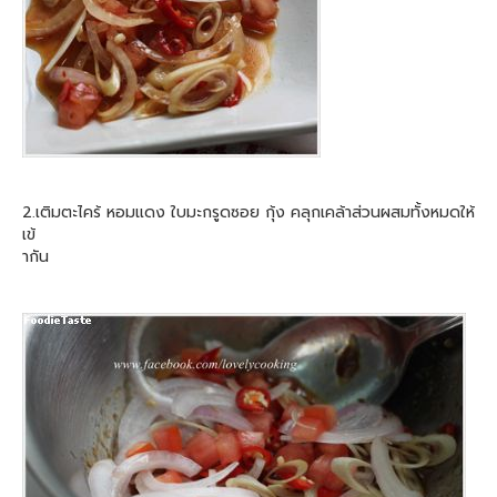
2.เติมตะไคร้ หอมแดง ใบมะกรูดซอย กุ้ง คลุกเคล้าส่วนผสมทั้งหมดให้
เข้
ากัน