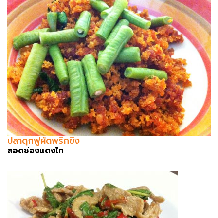
ปลาดุกฟูผัดพริกขิง
ลอดช่องแตงไท