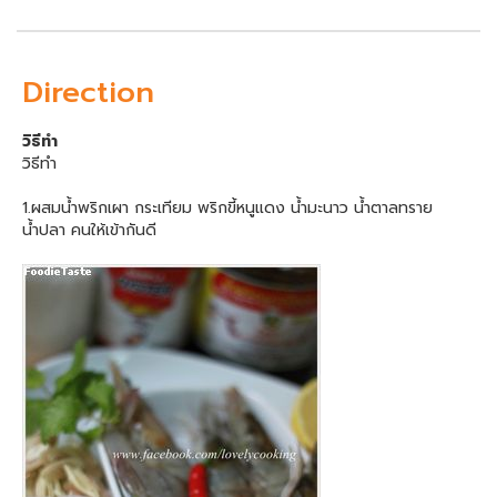
Direction
วิธีทำ
วิธีทำ
1.ผสมน้ำพริกเผา กระเทียม พริกขี้หนูแดง น้ำมะนาว น้ำตาลทราย
น้ำปลา คนให้เข้ากันดี