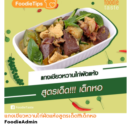
แกงเขียวหวานไก่ผัดแห้งสูตรเด็ด!!!เด็กหอ
FoodieAdmin