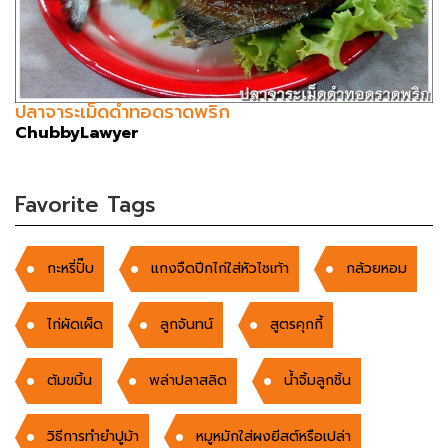
ปลาจาระเม็ดดำทอดราดพริก
ChubbyLawyer
Favorite Tags
กะหรี่ปั๊บ
แกงจืดปีกไก่ใส่หัวไชเท้า
กล้วยหอม
ไก่ผัดเผ็ด
ลูกจันทน์
สูตรคุกกี้
ต้มขมิ้น
พล่าปลาสลิด
น้ำจิ้มลูกชิ้น
วิธีการทำยำปูม้า
หมูหมักใส่ผงยีสต์หรือเปล่า