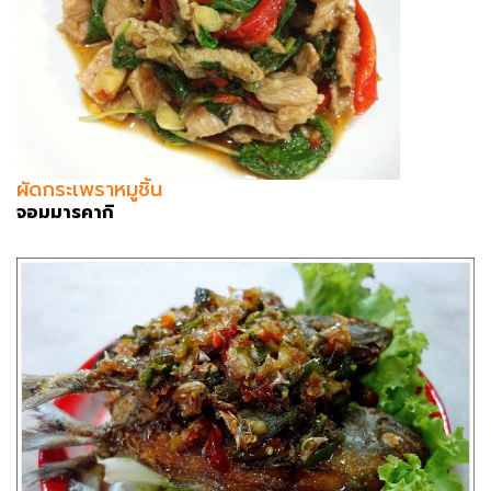
ผัดกระเพราหมูชิ้น
จอมมารคากิ