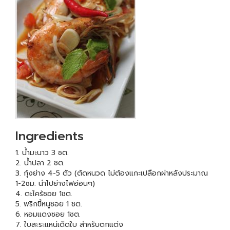
Ingredients
1. น้ำมะนาว 3 ชต.
2. น้ำปลา 2 ชต.
3. กุ้งย่าง 4-5 ตัว (ตัดหนวด ไม่ต้องแกะเปลือกผ่าหลังประมาณ
1-2ซม. นำไปย่างไฟอ่อนๆ)
4. ตะไคร้ซอย 1ชต.
5. พริกขี้หนูซอย 1 ชต.
6. หอมแดงซอย 1ชต.
7. ใบสะระแหน่เด็ดใบ สำหรับตกแต่ง