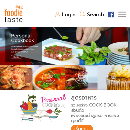
Login
Search
สูตรอาหาร
สูตรอาหารล่าสุด
พาไปชิม
Top Foodie
สารพันก้นครัว
เคล็ดลับน่ารู้
FoodPedia
เปรียบเทียบหน่วยการตวง
สูตรอาหาร
สร้าง Cookbook
ร่วมสร้าง COOK BOOK
เปรียบเทียบอุณหภูมิ
ส่วนตัว
เพียงแนะนำสูตรอาหารของ
เปรียบเทียบน้ำหนักวัตถุดิบ
คุณที่นี่
เริ่มเลย!