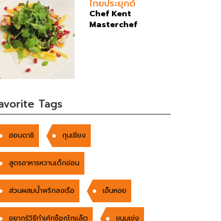
ไทยประยุกต์
Chef Kent
Masterchef
avorite Tags
ฮอนดาชิ
กุนเชียง
สูตรอาหารหวานเด็กอ่อน
ส่วนผสมน้ำพริกลงเรือ
เอ็นหอย
อยากรู้วิธีทำเค้กช็อกโกแล็ต
ขนมเข่ง