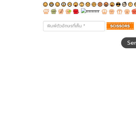
พิมพ์
ตัว
อักษร
ที่
Se
เห็น