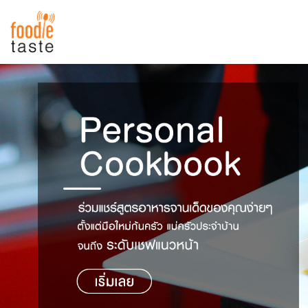
สูตรอาหาร
สูตรอาหารล่าสุด
พาไปชิม
Top Foodie
สารพันก้นครัว
เคล็ดลับน่ารู้
FoodPedia
เปรียบเทียบหน่วยการตวง
สร้าง Cookbook
เปรียบเทียบอุณหภูมิ
เปรียบเทียบน้ำหนักวัตถุดิบ