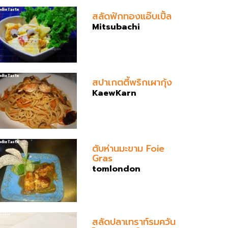
สลัดฟักทองแอ๊บเปิ้ล
Mitsubachi
สปาเกตตี้พริกเผากุ้ง
KaewKarn
ตับห่านมะขาม Foie
Gras
tomlondon
สลัดปลาเทราท์รมควัน