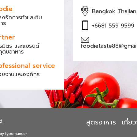
odie
Bangkok Thaila
หลงรักการทำและชิม
หาร
+6681 559 9599
rtner
ธมิตร และแบรนด์
foodietaste88@gmai
ถุดิบอาหาร
ofessional service
วยงานและองค์กร
สูตรอาหาร
เกี่
d.
 by typomancer