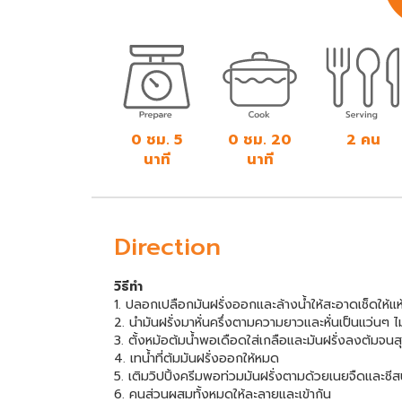
0 ชม. 5
0 ชม. 20
2 คน
นาที
นาที
Direction
วิธีทำ
1. ปลอกเปลือกมันฝรั่งออกและล้างน้ำให้สะอาดเช็ดให้แห
2. นำมันฝรั่งมาหั่นครึ่งตามความยาวและหั่นเป็นแว่นๆ 
3. ตั้งหม้อต้มน้ำพอเดือดใส่เกลือและมันฝรั่งลงต้มจนส
4. เทน้ำที่ต้มมันฝรั่งออกให้หมด
5. เติมวิปปิ้งครีมพอท่วมมันฝรั่งตามด้วยเนยจืดและชี
6. คนส่วนผสมทั้งหมดให้ละลายและเข้ากัน