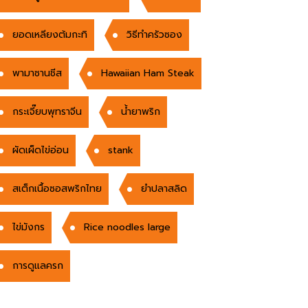
ยอดเหลียงต้มกะทิ
วิธีทำครัวซอง
พามาซานชีส
Hawaiian Ham Steak
กระเจี๊ยบพุทราจีน
น้ำยาพริก
ผัดเผ็ดไข่อ่อน
stank
สเต็กเนื้อซอสพริกไทย
ยำปลาสลิด
ไข่มังกร
Rice noodles large
การดูแลครก