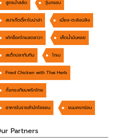
สูตรน้ำสลัด
วุ้นกรอบ
สปาเก๊ตตี้คาโบน่าล่า
เมี่ยง-ตะลิงปลิง
เค้กช็อคโกแลตลาวา
เห็ดน้ำมันหอย
สเต็กปลาทับทิม
โกเบ
Fried Chicken with Thai Herb
กั้งกระเทียมพริกไทย
อาหารในราชสำนักโชซอน
ขนมครกร่อน
ur Partners