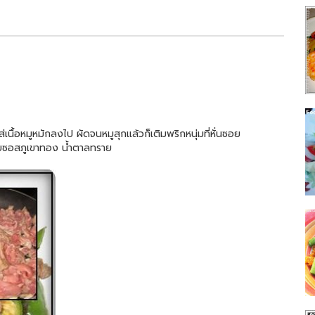
่เนื้อหมูหมักลงไป ผัดจนหมูสุกแล้วก็เติมพริกหนุ่มที่หั่นซอย
กับซอสภูเขาทอง น้ำตาลทราย