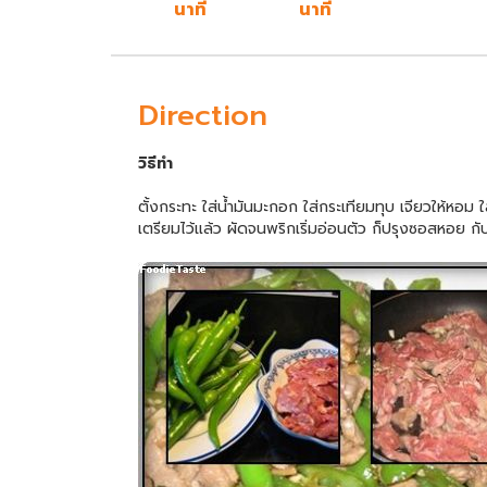
นาที
นาที
Direction
วิธีทำ
ตั้งกระทะ ใส่น้ำมันมะกอก ใส่กระเทียมทุบ เจียวให้หอม ใส
เตรียมไว้แล้ว ผัดจนพริกเริ่มอ่อนตัว ก็ปรุงซอสหอย 