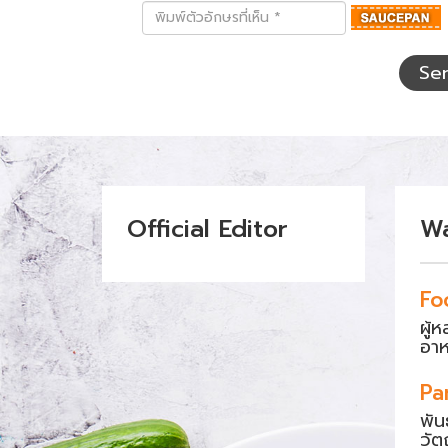
พิมพ์
ตัว
อักษร
ที่
Se
เห็น
Official Editor
W
Fo
ผู้
อา
Pa
พัน
วัต