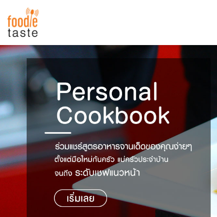
สูตรอาหาร
สูตรอาหารล่าสุด
พาไปชิม
Top Foodie
สารพันก้นครัว
เคล็ดลับน่ารู้
FoodPedia
เปรียบเทียบหน่วยการตวง
สร้าง Cookbook
เปรียบเทียบอุณหภูมิ
เปรียบเทียบน้ำหนักวัตถุดิบ