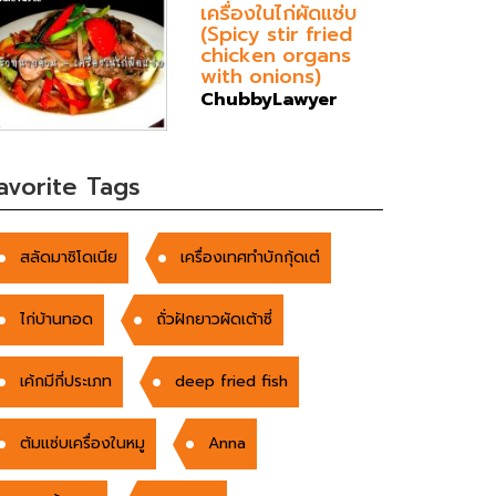
เครื่องในไก่ผัดแซ่บ
(Spicy stir fried
chicken organs
with onions)
ChubbyLawyer
avorite Tags
สลัดมาซิโดเนีย
เครื่องเทศทำบักกุ้ดเต๋
ไก่บ้านทอด
ถั่วฝักยาวผัดเต้าซี่
เค้กมีกี่ประเภท
deep fried fish
ต้มแซ่บเครื่องในหมู
Anna