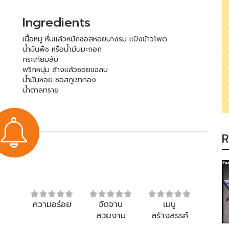
Ingredients
เนื้อหมู หั่นแล้วหมักซอสหอยนางรม แป้งข้าวโพด
น้ำมันพืช หรือน้ำมันมะกอก
กระเทียมสับ
พริกหนุ่ม ล้างแล้วซอยแฉลบ
น้ำมันหอย ซอสภูเขาทอง
น้ำตาลทราย
R
ความอร่อย
จัดจาน
เมนู
สวยงาม
สร้างสรรค์