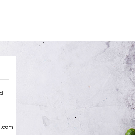
nd
l.com