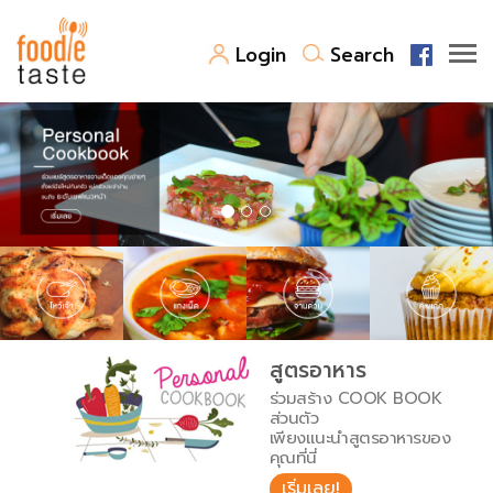
Login
Search
สูตรอาหาร
สูตรอาหารล่าสุด
พาไปชิม
Top Foodie
สารพันก้นครัว
เคล็ดลับน่ารู้
FoodPedia
เปรียบเทียบหน่วยการตวง
สูตรอาหาร
สร้าง Cookbook
ร่วมสร้าง COOK BOOK
เปรียบเทียบอุณหภูมิ
ส่วนตัว
เพียงแนะนำสูตรอาหารของ
เปรียบเทียบน้ำหนักวัตถุดิบ
คุณที่นี่
เริ่มเลย!