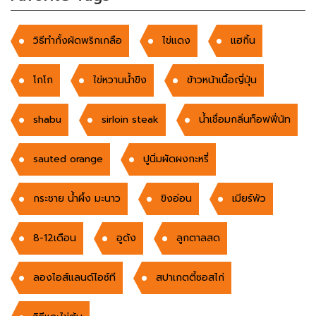
วิธีทำกั้งผัดพริกเกลือ
ไข่แดง
แฮกิ้น
โกโก
ไข่หวานน้ำขิง
ข้าวหน้าเนื้อญี่ปุ่น
shabu
sirloin steak
น้ำเชื่อมกลิ่นท็อฟฟี่นัท
sauted orange
ปูนิ่มผัดผงกะหรี่
กระชาย น้ำผึ้ง มะนาว
ขิงอ่อน
เมียร์พัว
8-12เดือน
อูด้ง
ลูกตาลสด
ลองไอส์แลนด์ไอซ์ที
สปาเกตตี้ซอสไก่