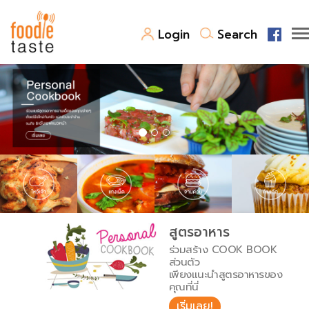
Login
Search
สูตรอาหาร
สูตรอาหารล่าสุด
พาไปชิม
Top Foodie
สารพันก้นครัว
เคล็ดลับน่ารู้
FoodPedia
เปรียบเทียบหน่วยการตวง
สูตรอาหาร
สร้าง Cookbook
ร่วมสร้าง COOK BOOK
เปรียบเทียบอุณหภูมิ
ส่วนตัว
เพียงแนะนำสูตรอาหารของ
เปรียบเทียบน้ำหนักวัตถุดิบ
คุณที่นี่
เริ่มเลย!