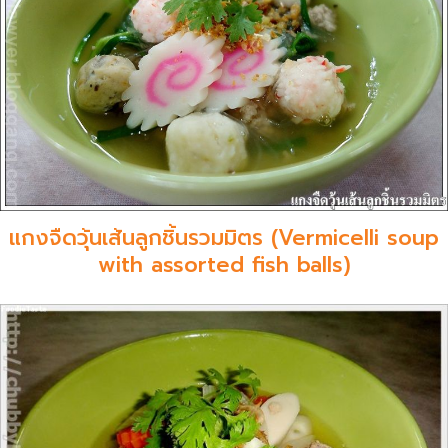
แกงจืดวุ้นเส้นลูกชิ้นรวมมิตร (Vermicelli soup
with assorted fish balls)