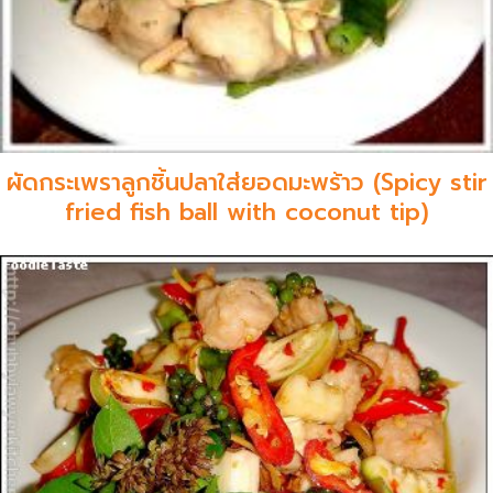
ผัดกระเพราลูกชิ้นปลาใส่ยอดมะพร้าว (Spicy stir
fried fish ball with coconut tip)