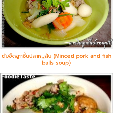
ต้มจืดลูกชิ้นปลาหมูสับ (Minced pork and fish
balls soup)