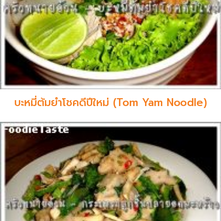
บะหมี่ต้มยำโชคดีปีใหม่ (Tom Yam Noodle)