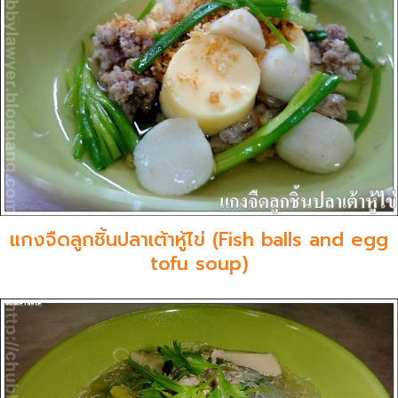
แกงจืดลูกชิ้นปลาเต้าหู้ไข่ (Fish balls and egg
tofu soup)