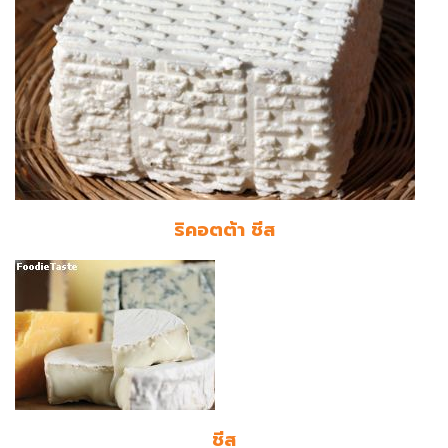
ริคอตต้า ชีส
ชีส