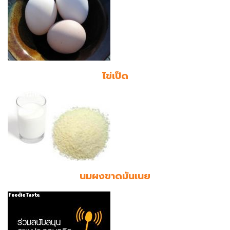
ไข่เป็ด
นมผงขาดมันเนย