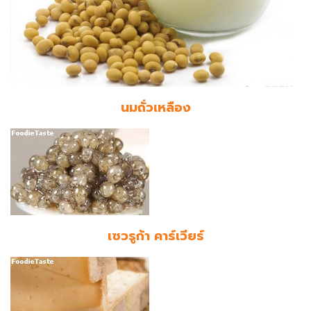
นมถั่วเหลือง
เซวรูก้า คาร์เวียร์