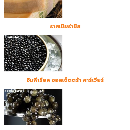
ราสเชียร่าชีส
อิมพีเรียล ออสเซ็ตตร้า คาร์เวียร์