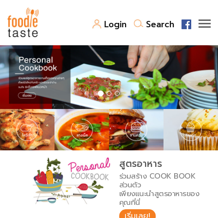
Login
Search
สูตรอาหาร
สูตรอาหารล่าสุด
พาไปชิม
Top Foodie
สารพันก้นครัว
เคล็ดลับน่ารู้
FoodPedia
เปรียบเทียบหน่วยการตวง
สูตรอาหาร
สร้าง Cookbook
ร่วมสร้าง COOK BOOK
เปรียบเทียบอุณหภูมิ
ส่วนตัว
เพียงแนะนำสูตรอาหารของ
เปรียบเทียบน้ำหนักวัตถุดิบ
คุณที่นี่
เริ่มเลย!