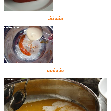
อีดัมชีส
นมข้นจืด