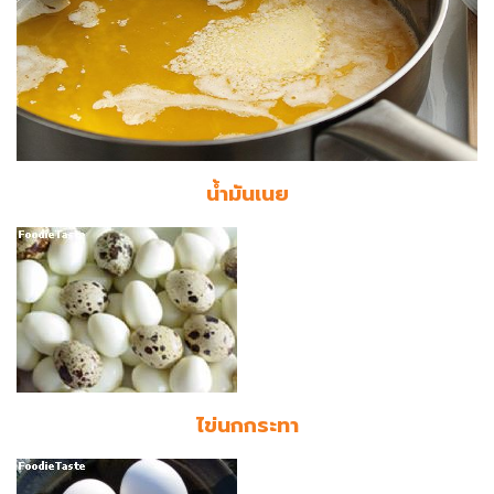
น้ำมันเนย
ไข่นกกระทา