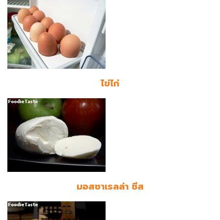
ไข่ไก่
มอสซาเรลล่า ชีส