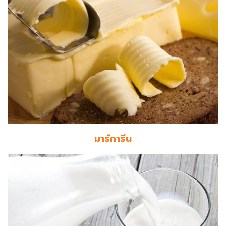
มาร์การีน