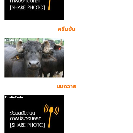
ครีมข้น
นมควาย