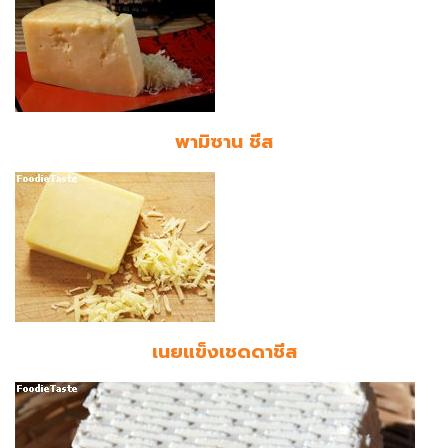
พามิซาน ชีส
เนยแข็งเชดดาชีส