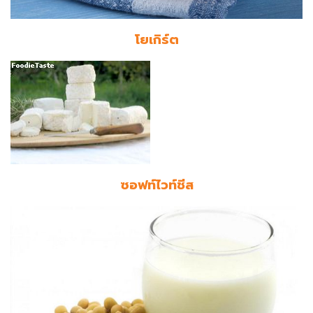
โยเกิร์ต
ซอฟท์ไวท์ชีส