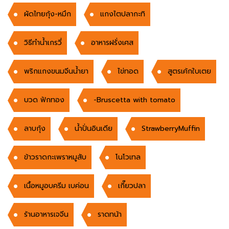
ผัดไทยกุ้ง-หมึก
แกงไตปลากะทิ
วิธีทำน้ำเกรวี่
อาหารฝรั่งเศส
พริกแกงขนมจีนน้ำยา
ไข่ทอด
สูตรเค้กใบเตย
บวด ฟักทอง
-Bruscetta with tomato
ลาบกุ้ง
น้ำปั่นอินเดีย
StrawberryMuffin
ข้าวราดกะเพราหมูสับ
โนโวเทล
เนื้อหมูอบครีม เบค่อน
เกี๊ยวปลา
ร้านอาหารเจจีน
ราดทน้า