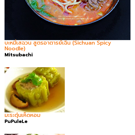
บะหมี่เสฉวน สูตรอาตารย์เฉิน (Sichuan Spicy
Noodle)
Mitsubachi
มะระตุ๋นเห็ดหอม
PuPuleLe