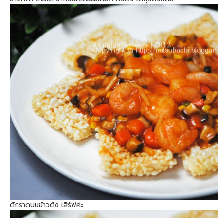
ตักราดบนข้าวตัง เสิร์ฟค่ะ