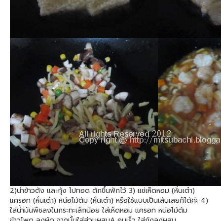
2)นำข้าวตัง และกุ้ง ไปทอด ตักขึ้นพักไว้ 3) แช่เห็ดหอม (หั่นเต๋า)
แครอท (หั่นเต๋า) หน่อไม้ต้ม (หั่นเต๋า) หรือใช้แบบเป็นเส้นเลยก็ได้ค่ะ 4)
ใส่น้ำมันพืชลงในกระทะเล็กน้อย ใส่เห็ดหอม แครอท หน่อไม้ต้ม
ข้าวโพด ลงผัด จากนั้นใส่ส่วนผสมA คนเร็ว ใส่กุ้งลงผสม