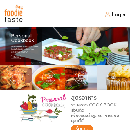
Login
สูตรอาหาร
สูตรอาหารล่าสุด
พาไปชิม
Top Foodie
สารพันก้นครัว
เคล็ดลับน่ารู้
FoodPedia
เปรียบเทียบหน่วยการตวง
สูตรอาหาร
สร้าง Cookbook
ร่วมสร้าง COOK BOOK
เปรียบเทียบอุณหภูมิ
ส่วนตัว
เพียงแนะนำสูตรอาหารของ
เปรียบเทียบน้ำหนักวัตถุดิบ
คุณที่นี่
เริ่มเลย!