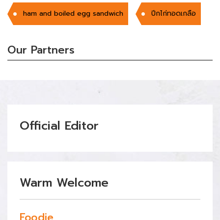
ham and boiled egg sandwich
ปีกไก่ทอดเกลือ
Our Partners
Official Editor
Warm Welcome
Foodie