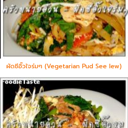
ผัดซีอิ๊วใจร่มๆ (Vegetarian Pud See Iew)