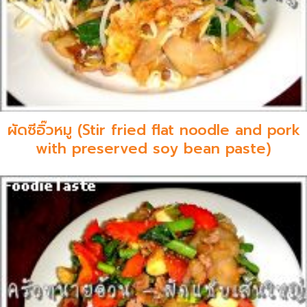
ผัดซีอิ๊วหมู (Stir fried flat noodle and pork
with preserved soy bean paste)