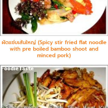
ผัดแซ่บเส้นใหญ่ (Spicy stir fried flat noodle
with pre boiled bamboo shoot and
minced pork)