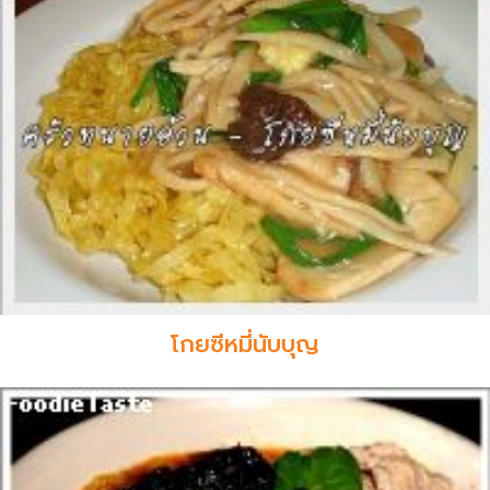
โกยซีหมี่นับบุญ