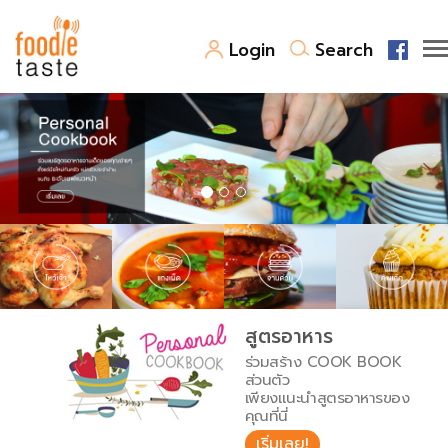
Login
Search
สูตรอาหาร
สูตรอาหารล่าสุด
พาไปชิม
Top Foodie
สารพันก้นครัว
เคล็ดลับน่ารู้
FoodPedia
เปรียบเทียบหน่วยการตวง
สูตรอาหาร
สร้าง Cookbook
ร่วมสร้าง COOK BOOK
เปรียบเทียบอุณหภูมิ
ส่วนตัว
เพียงแนะนำสูตรอาหารของ
เปรียบเทียบน้ำหนักวัตถุดิบ
คุณที่นี่
เริ่มเลย!