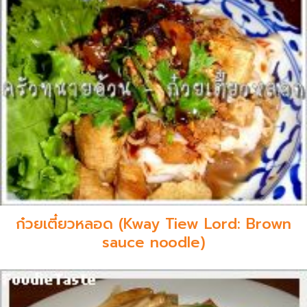
ก๋วยเตี๋ยวหลอด (Kway Tiew Lord: Brown
sauce noodle)