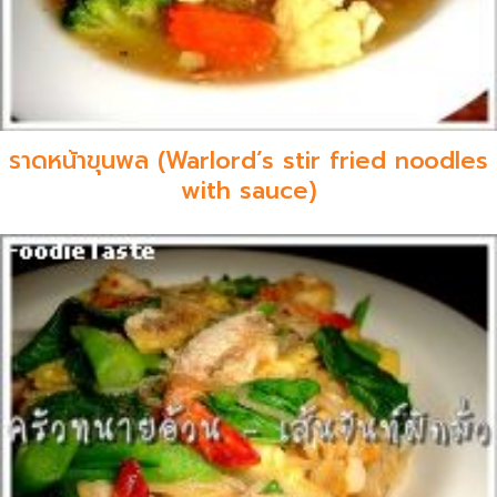
ราดหน้าขุนพล (Warlord’s stir fried noodles
with sauce)