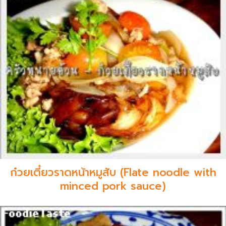
ก๋วยเตี๋ยวราดหน้าหมูสับ (Flate noodle with
minced pork sauce)