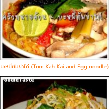
บะหมี่ต้มข่าไก่ (Tom Kah Kai and Egg noodle)