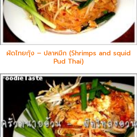
ผัดไทยกุ้ง – ปลาหมึก (Shrimps and squid
Pud Thai)