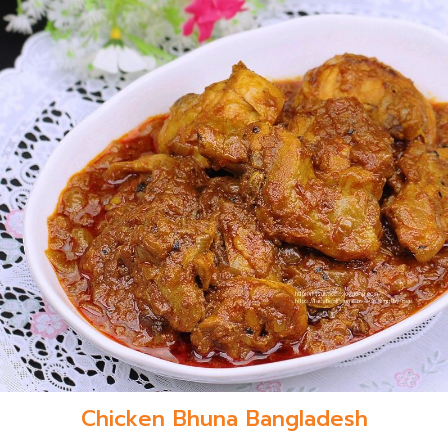
Chicken Bhuna Bangladesh