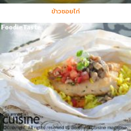
ข้าวซอยไก่