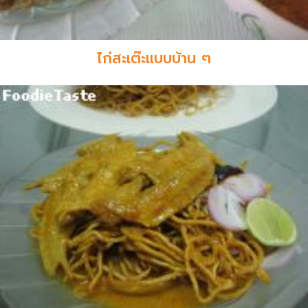
ไก่สะเต๊ะแบบบ้าน ๆ