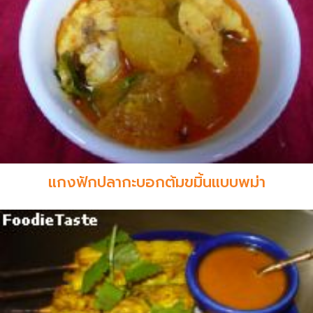
แกงฟักปลากะบอกต้มขมิ้นแบบพม่า