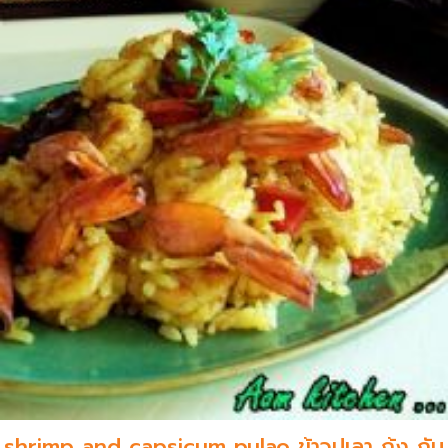
shrimp and capsicum pulao ข้าวปุเลา กุ้ง กับ