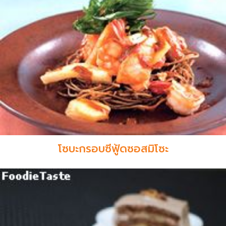
โซบะกรอบซีฟู้ดซอสมิโซะ