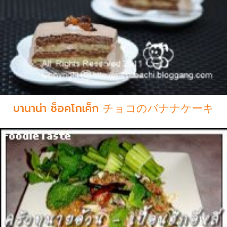
บานาน่า ช็อคโกเค็ก チョコのバナナケーキ