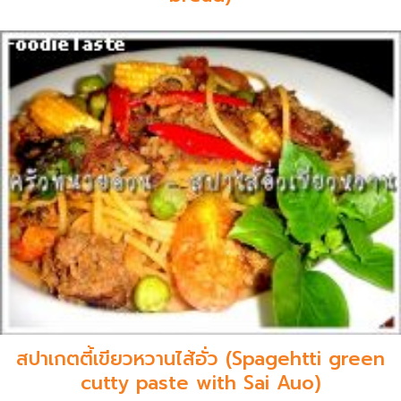
สปาเกตตี้เขียวหวานไส้อั่ว (Spagehtti green
cutty paste with Sai Auo)