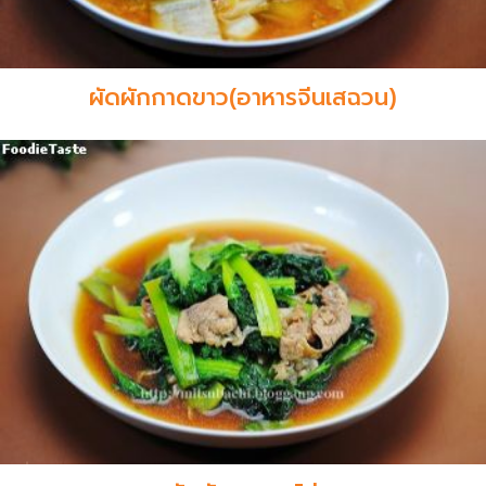
ผัดผักกาดขาว(อาหารจีนเสฉวน)