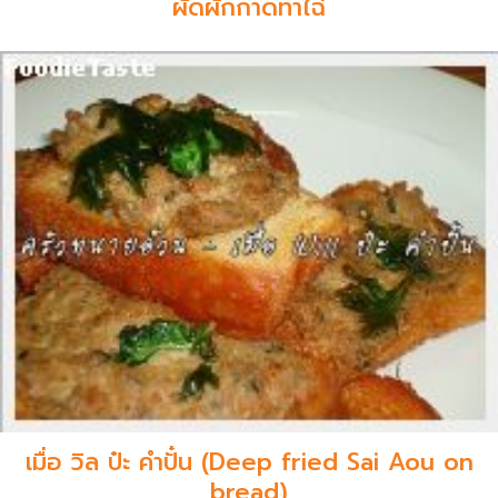
ผัดผักกาดทาไฉ่
เมื่อ วิล ป๋ะ คำปั๋น (Deep fried Sai Aou on
bread)