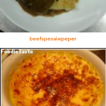
beefspesaiwpeper