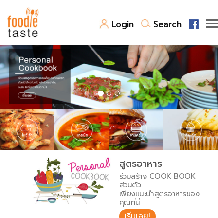
Login
Search
สูตรอาหาร
สูตรอาหารล่าสุด
พาไปชิม
Top Foodie
สารพันก้นครัว
เคล็ดลับน่ารู้
FoodPedia
เปรียบเทียบหน่วยการตวง
สูตรอาหาร
สร้าง Cookbook
ร่วมสร้าง COOK BOOK
เปรียบเทียบอุณหภูมิ
ส่วนตัว
เพียงแนะนำสูตรอาหารของ
เปรียบเทียบน้ำหนักวัตถุดิบ
คุณที่นี่
เริ่มเลย!