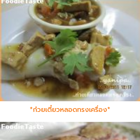
*ก๋วยเตี๋ยวหลอดทรงเครื่อง*