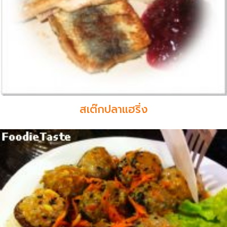
สเต๊กปลาแฮริ่ง