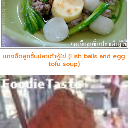
แกงจืดลูกชิ้นปลาเต้าหู้ไข่ (Fish balls and egg
tofu soup)