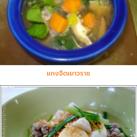
แกงจืดเยาวราช