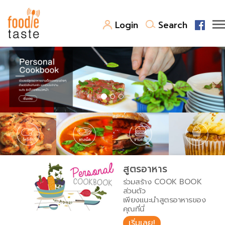
Login
Search
สูตรอาหาร
สูตรอาหารล่าสุด
พาไปชิม
Top Foodie
สารพันก้นครัว
เคล็ดลับน่ารู้
FoodPedia
เปรียบเทียบหน่วยการตวง
สูตรอาหาร
สร้าง Cookbook
ร่วมสร้าง COOK BOOK
เปรียบเทียบอุณหภูมิ
ส่วนตัว
เพียงแนะนำสูตรอาหารของ
เปรียบเทียบน้ำหนักวัตถุดิบ
คุณที่นี่
เริ่มเลย!