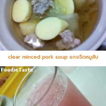
clear minced pork soup แกงจืดหมูสับ