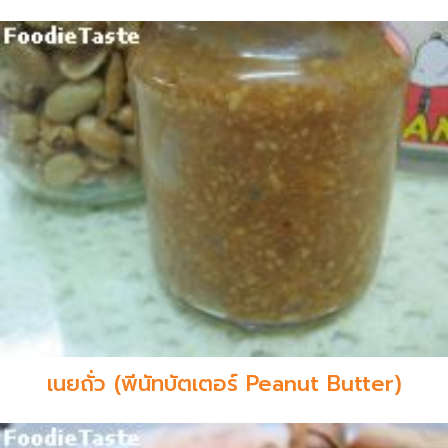
เนยถั่ว (พีนัทบัตเตอร์ Peanut Butter)