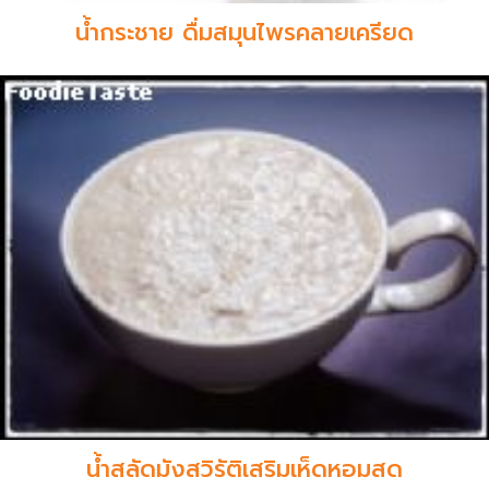
น้ำกระชาย ดื่มสมุนไพรคลายเครียด
น้ำสลัดมังสวิรัติเสริมเห็ดหอมสด