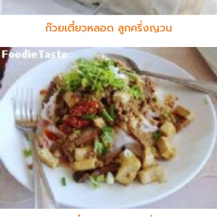
ก๊วยเตี๋ยวหลอด ลูกครึ่งญวน