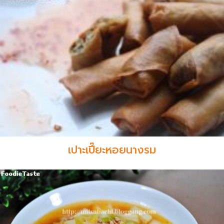
เปาะเปี๊ยะหอยนางรม