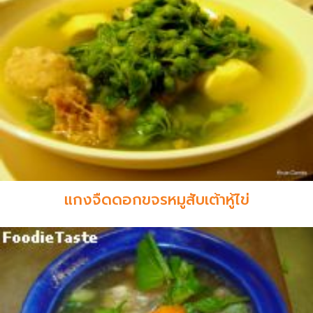
แกงจืดดอกขจรหมูสับเต้าหู้ไข่