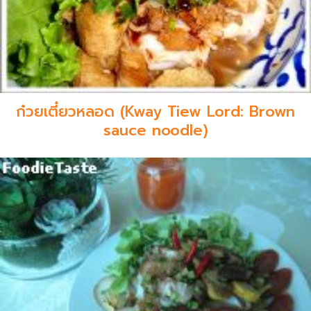
ก๋วยเตี๋ยวหลอด (Kway Tiew Lord: Brown
sauce noodle)