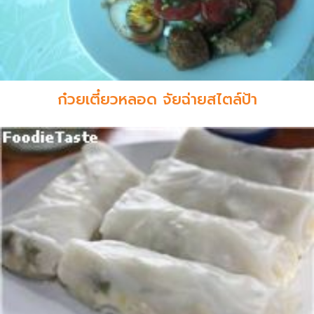
ก๋วยเตี๋ยวหลอด จัยฉ่ายสไตล์ป้า