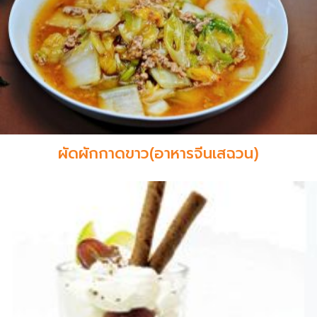
ผัดผักกาดขาว(อาหารจีนเสฉวน)