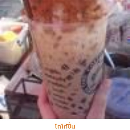
โกโก้ปั่น