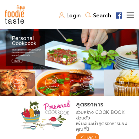
Login
Search
สูตรอาหาร
สูตรอาหารล่าสุด
พาไปชิม
Top Foodie
สารพันก้นครัว
เคล็ดลับน่ารู้
FoodPedia
เปรียบเทียบหน่วยการตวง
สูตรอาหาร
สร้าง Cookbook
ร่วมสร้าง COOK BOOK
เปรียบเทียบอุณหภูมิ
ส่วนตัว
เพียงแนะนำสูตรอาหารของ
เปรียบเทียบน้ำหนักวัตถุดิบ
คุณที่นี่
เริ่มเลย!