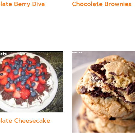
late Berry Diva
Chocolate Brownies
late Cheesecake