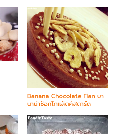
Banana Chocolate Flan บา
นาน่าช็อกโกแล็ตคัสตาร์ด