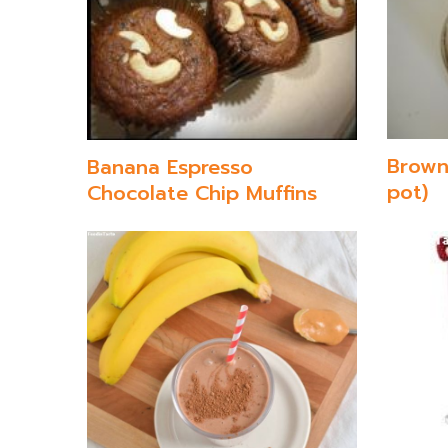
Brown
Banana Espresso
pot)
Chocolate Chip Muffins