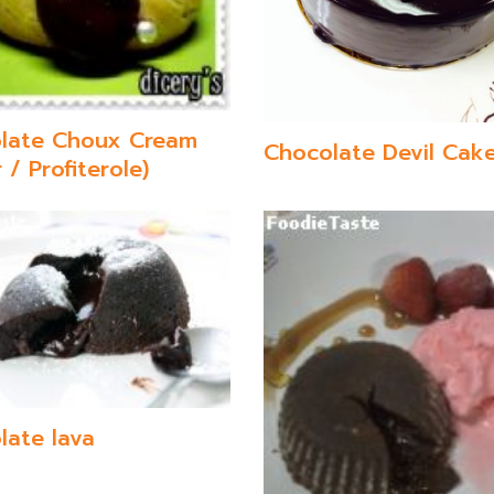
late Choux Cream
Chocolate Devil Cak
r / Profiterole)
late lava