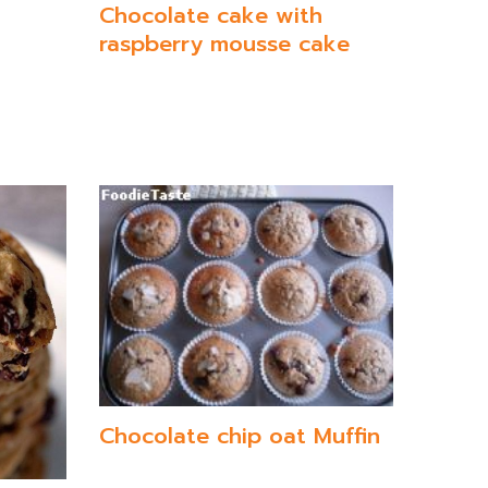
Chocolate cake with
raspberry mousse cake
Chocolate chip oat Muffin