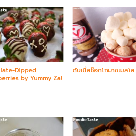
ดับเบิ้ลช๊อกโกมาชเมลโล
late-Dipped
berries by Yummy Za!