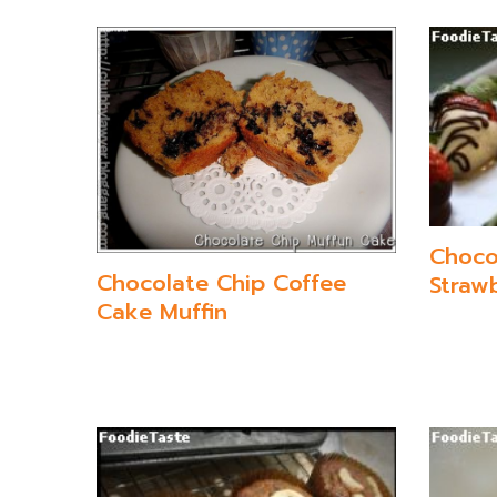
Choco
Chocolate Chip Coffee
Straw
Cake Muffin