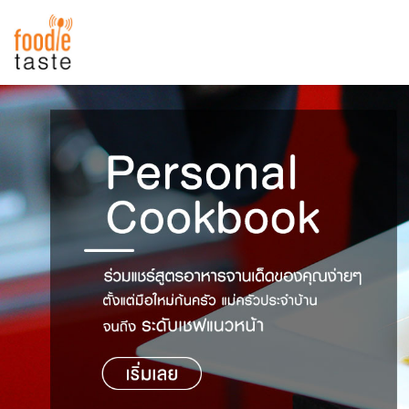
สูตรอาหาร
สูตรอาหารล่าสุด
พาไปชิม
Top Foodie
สารพันก้นครัว
เคล็ดลับน่ารู้
FoodPedia
เปรียบเทียบหน่วยการตวง
สร้าง Cookbook
เปรียบเทียบอุณหภูมิ
เปรียบเทียบน้ำหนักวัตถุดิบ