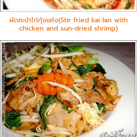
ผัดคะน้าไก่กุ้งแห้ง(Stir fried kai lan with
chicken and sun-dried shrimp)