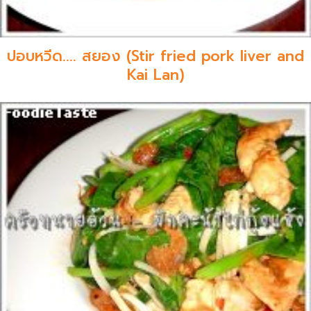
ปอบหวีด.... สยอง (Stir fried pork liver and
Kai Lan)