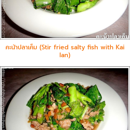
คะน้าปลาเค็ม (Stir fried salty fish with Kai
lan)