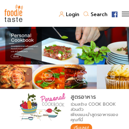
Login
Search
สูตรอาหาร
สูตรอาหารล่าสุด
พาไปชิม
Top Foodie
สารพันก้นครัว
เคล็ดลับน่ารู้
FoodPedia
เปรียบเทียบหน่วยการตวง
สูตรอาหาร
สร้าง Cookbook
ร่วมสร้าง COOK BOOK
เปรียบเทียบอุณหภูมิ
ส่วนตัว
เพียงแนะนำสูตรอาหารของ
เปรียบเทียบน้ำหนักวัตถุดิบ
คุณที่นี่
เริ่มเลย!