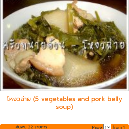
โหงวฉ่าย (5 vegetables and pork belly
soup)
ค้นพบ 22 รายการ
Page
from 1