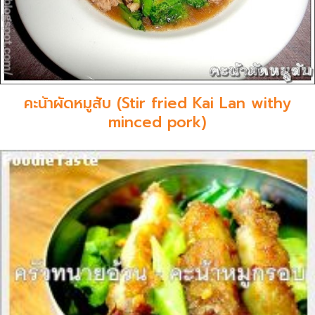
คะน้าผัดหมูสับ (Stir fried Kai Lan withy
minced pork)