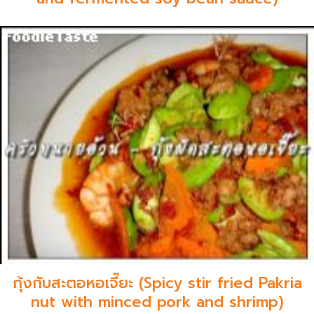
กุ้งกับสะตอหอเจี๊ยะ (Spicy stir fried Pakria
nut with minced pork and shrimp)