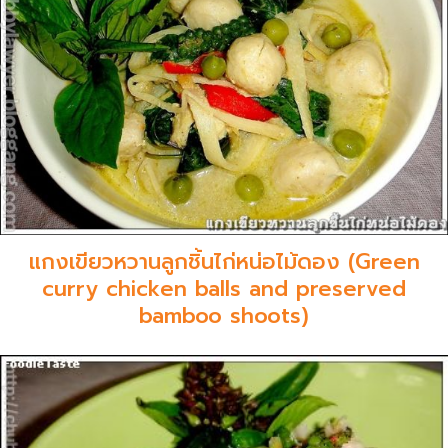
แกงเขียวหวานลูกชิ้นไก่หน่อไม้ดอง (Green
curry chicken balls and preserved
bamboo shoots)