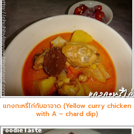
แกงกะหรี่ไก่กับอาจาด (Yellow curry chicken
with A – chard dip)