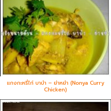
แกงกะหรี่ไก่ บาบ๋า – ย่าหย๋า (Nonya Curry
Chicken)