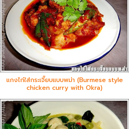
แกงไก่ใส่กระเจี๊ยบแบบพม่า (Burmese style
chicken curry with Okra)