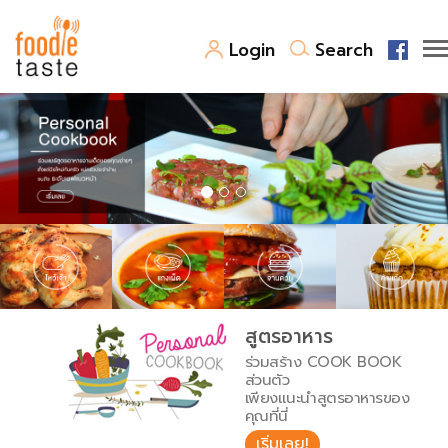
Login
Search
สูตรอาหาร
สูตรอาหารล่าสุด
พาไปชิม
Top Foodie
สารพันก้นครัว
เคล็ดลับน่ารู้
FoodPedia
เปรียบเทียบหน่วยการตวง
สูตรอาหาร
สร้าง Cookbook
ร่วมสร้าง COOK BOOK
เปรียบเทียบอุณหภูมิ
ส่วนตัว
เพียงแนะนำสูตรอาหารของ
เปรียบเทียบน้ำหนักวัตถุดิบ
คุณที่นี่
เริ่มเลย!