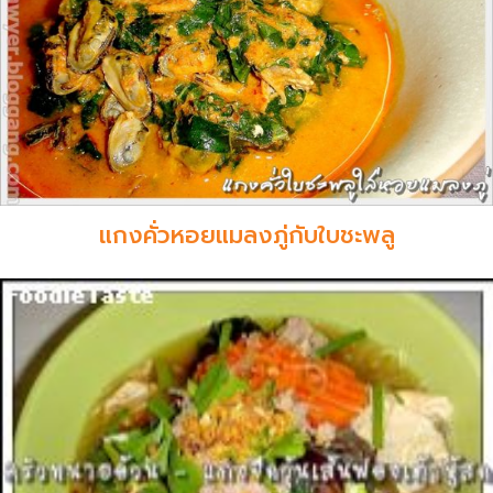
แกงคั่วหอยแมลงภู่กับใบชะพลู