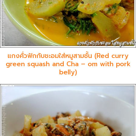
แกงคั่วฟักกับชะอมใส่หมูสามชั้น (Red curry
green squash and Cha – om with pork
belly)