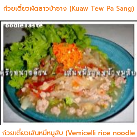
ก๋วยเตี๋ยวผัดสาวป่าซาง (Kuaw Tew Pa Sang)
ก๋วยเตี๋ยวเส้นหมี่หมูสับ (Vemicelli rice noodle