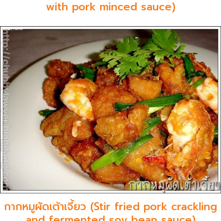
with pork minced sauce)
กากหมูผัดเต้าเจี้ยว (Stir fried pork crackling
and fermented soy bean sauce)