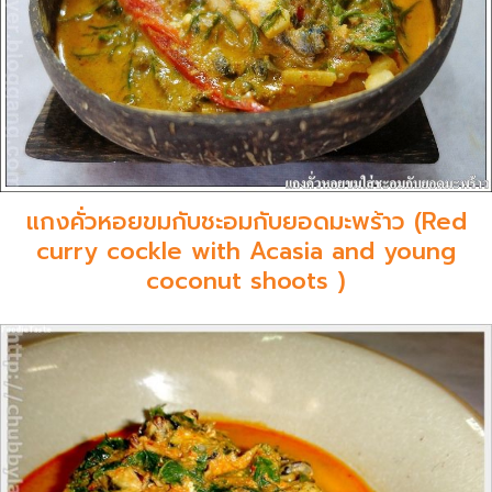
แกงคั่วหอยขมกับชะอมกับยอดมะพร้าว (Red
curry cockle with Acasia and young
coconut shoots )