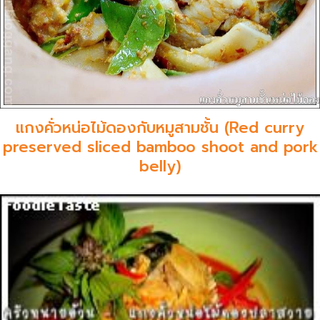
แกงคั่วหน่อไม้ดองกับหมูสามชั้น (Red curry
preserved sliced bamboo shoot and pork
belly)