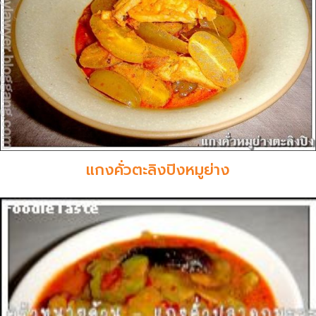
แกงคั่วตะลิงปิงหมูย่าง