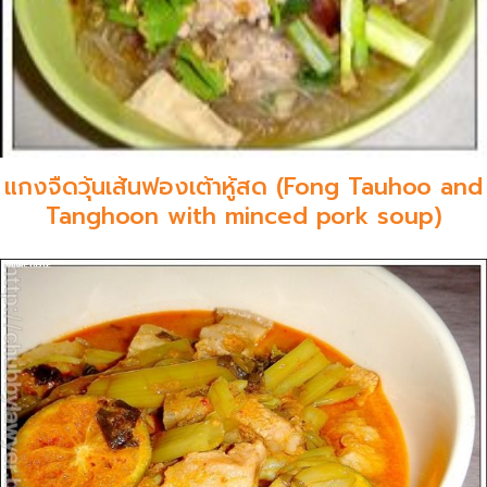
แกงจืดวุ้นเส้นฟองเต้าหู้สด (Fong Tauhoo and
Tanghoon with minced pork soup)