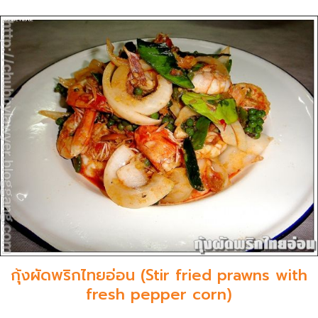
กุ้งผัดพริกไทยอ่อน (Stir fried prawns with
fresh pepper corn)