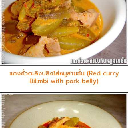
แกงคั่วตะลิงปลิงใส่หมูสามชั้น (Red curry
Bilimbi with pork belly)