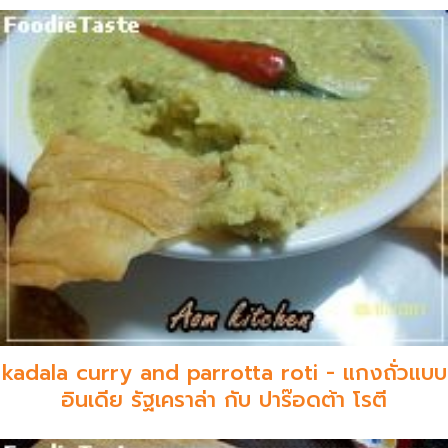
kadala curry and parrotta roti - แกงถั่วแบบ
อินเดีย รัฐเคราล่า กับ ปาร๊อดต้า โรตี