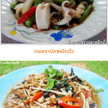
กะเพราปลาหมึกถั่ว