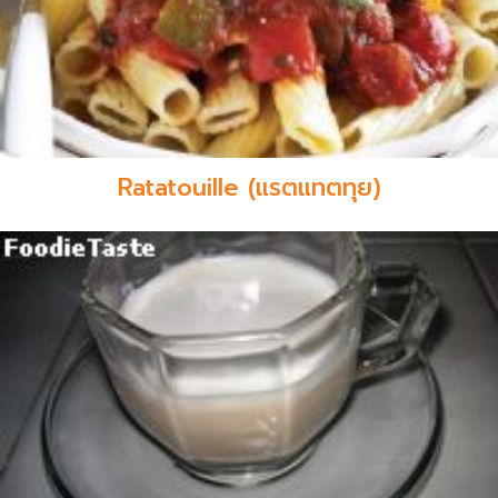
Ratatouille (แรตแทตทุย)