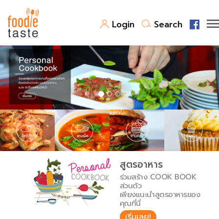
Login
Search
สูตรอาหาร
สูตรอาหารล่าสุด
พาไปชิม
Top Foodie
สารพันก้นครัว
เคล็ดลับน่ารู้
FoodPedia
เปรียบเทียบหน่วยการตวง
สูตรอาหาร
สร้าง Cookbook
ร่วมสร้าง COOK BOOK
เปรียบเทียบอุณหภูมิ
ส่วนตัว
เพียงแนะนำสูตรอาหารของ
เปรียบเทียบน้ำหนักวัตถุดิบ
คุณที่นี่
เริ่มเลย!