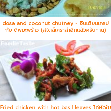
dosa and coconut chutney - อินเดียนเครป
กับ ดิพมะพร้าว (สไตล์เคราล่าอีกแล้วครับท่าน)
Fried chicken with hot basil leaves ไก่ผัดใบ