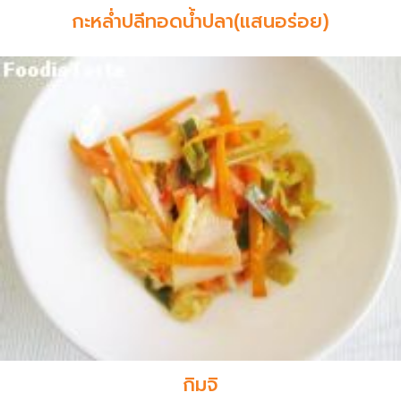
กะหล่ำปลีทอดน้ำปลา(แสนอร่อย)
กิมจิ