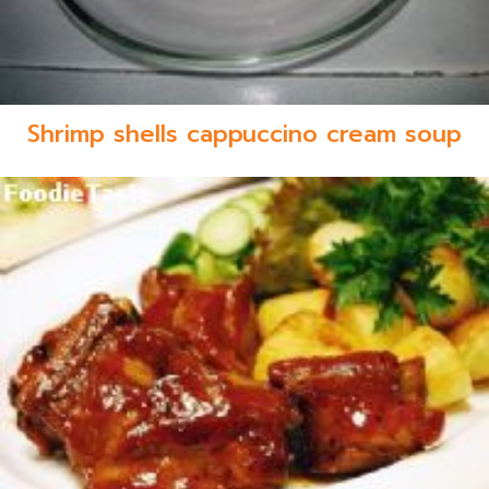
Shrimp shells cappuccino cream soup