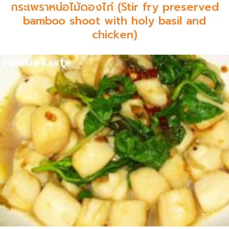
กระเพราหน่อไม้ดองไก่ (Stir fry preserved
bamboo shoot with holy basil and
chicken)