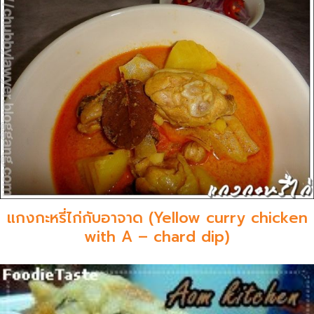
แกงกะหรี่ไก่กับอาจาด (Yellow curry chicken
with A – chard dip)