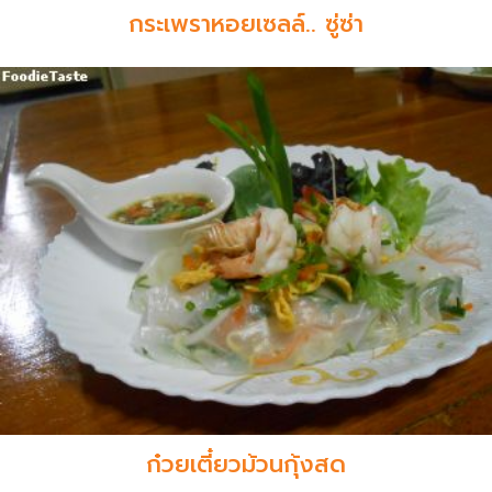
กระเพราหอยเซลล์.. ซู่ซ่า
ก๋วยเตี๋ยวม้วนกุ้งสด