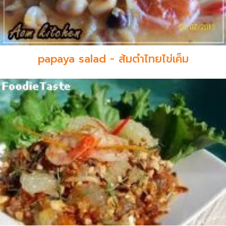
papaya salad - ส้มตำไทยไข่เค็ม