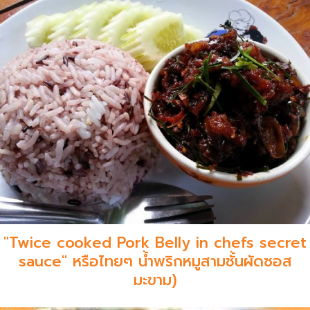
"Twice cooked Pork Belly in chefs secret
sauce" หรือไทยๆ น้ำพริกหมูสามชั้นผัดซอส
มะขาม)