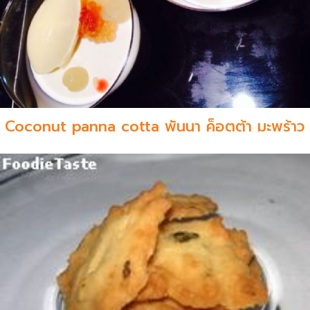
Coconut panna cotta พันนา ค็อตต้า มะพร้าว