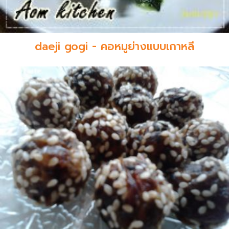
daeji gogi - คอหมูย่างแบบเกาหลี