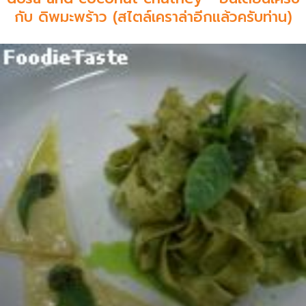
กับ ดิพมะพร้าว (สไตล์เคราล่าอีกแล้วครับท่าน)