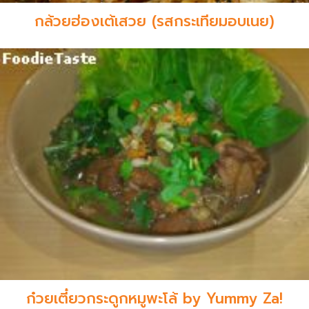
กล้วยฮ่องเต้เสวย (รสกระเทียมอบเนย)
ก๋วยเตี๋ยวกระดูกหมูพะโล้ by Yummy Za!