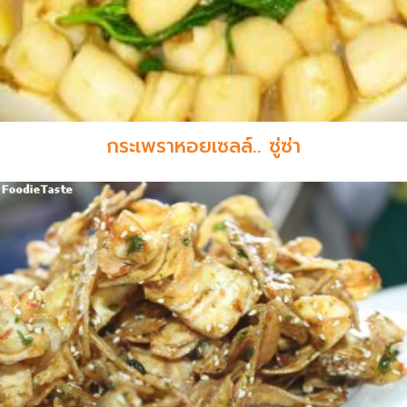
กระเพราหอยเซลล์.. ซู่ซ่า