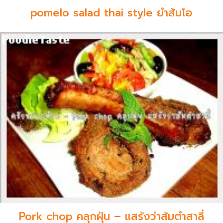
pomelo salad thai style ยำส้มโอ
Pork chop คลุกฝุ่น – แสร้งว่าส้มตำสาลี่