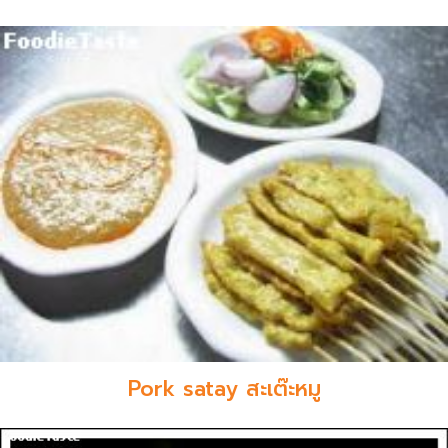
Pork satay สะเต๊ะหมู