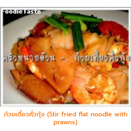
ก๋วยเตี๋ยวคั่วกุ้ง (Stir fried flat noodle with
prawns)