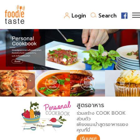
Login
Search
สูตรอาหาร
สูตรอาหารล่าสุด
พาไปชิม
Top Foodie
สารพันก้นครัว
เคล็ดลับน่ารู้
FoodPedia
เปรียบเทียบหน่วยการตวง
สูตรอาหาร
สร้าง Cookbook
ร่วมสร้าง COOK BOOK
เปรียบเทียบอุณหภูมิ
ส่วนตัว
เพียงแนะนำสูตรอาหารของ
เปรียบเทียบน้ำหนักวัตถุดิบ
คุณที่นี่
เริ่มเลย!