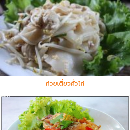
ก๋วยเตี๋ยวคั่วไก่