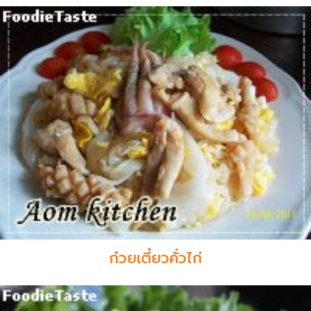
ก๋วยเตี๋ยวคั่วไก่