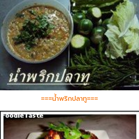
===น้ำพริกปลาทู===