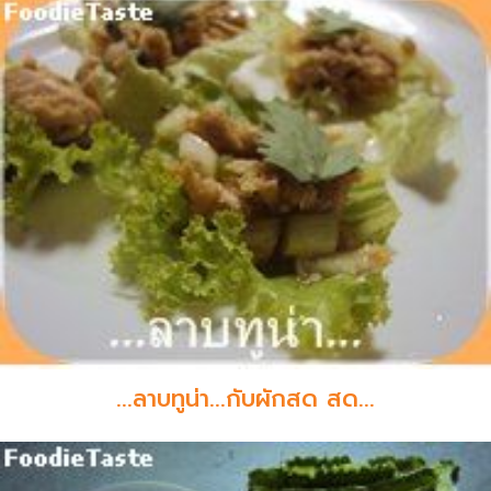
...ลาบทูน่า...กับผักสด สด...